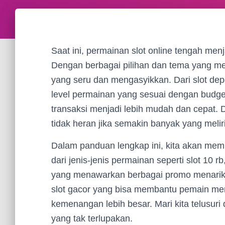
Saat ini, permainan slot online tengah menj
Dengan berbagai pilihan dan tema yang m
yang seru dan mengasyikkan. Dari slot dep
level permainan yang sesuai dengan budget
transaksi menjadi lebih mudah dan cepat.
tidak heran jika semakin banyak yang meliri
Dalam panduan lengkap ini, kita akan memb
dari jenis-jenis permainan seperti slot 10 rb
yang menawarkan berbagai promo menarik. S
slot gacor yang bisa membantu pemain 
kemenangan lebih besar. Mari kita telusuri
yang tak terlupakan.