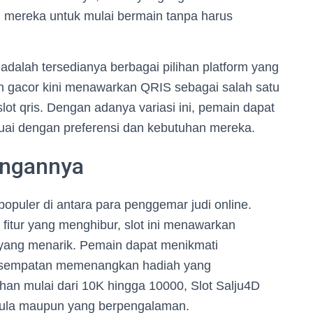
 mereka untuk mulai bermain tanpa harus
adalah tersedianya berbagai pilihan platform yang
n gacor kini menawarkan QRIS sebagai salah satu
lot qris. Dengan adanya variasi ini, pemain dapat
ai dengan preferensi dan kebutuhan mereka.
ungannya
populer di antara para penggemar judi online.
fitur yang menghibur, slot ini menawarkan
yang menarik. Pemain dapat menikmati
esempatan memenangkan hadiah yang
han mulai dari 10K hingga 10000, Slot Salju4D
mula maupun yang berpengalaman.