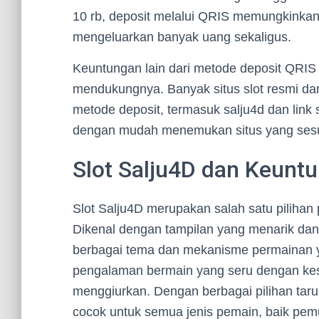
10 rb, deposit melalui QRIS memungkinkan
mengeluarkan banyak uang sekaligus.
Keuntungan lain dari metode deposit QRIS 
mendukungnya. Banyak situs slot resmi da
metode deposit, termasuk salju4d dan link s
dengan mudah menemukan situs yang sesu
Slot Salju4D dan Keunt
Slot Salju4D merupakan salah satu pilihan 
Dikenal dengan tampilan yang menarik dan 
berbagai tema dan mekanisme permainan 
pengalaman bermain yang seru dengan k
menggiurkan. Dengan berbagai pilihan taru
cocok untuk semua jenis pemain, baik pe