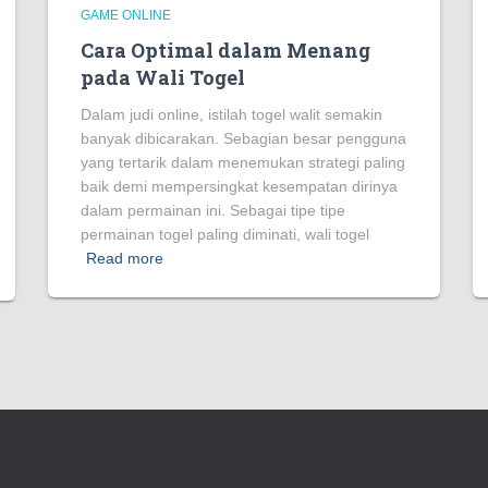
GAME ONLINE
Cara Optimal dalam Menang
pada Wali Togel
Dalam judi online, istilah togel walit semakin
banyak dibicarakan. Sebagian besar pengguna
yang tertarik dalam menemukan strategi paling
baik demi mempersingkat kesempatan dirinya
dalam permainan ini. Sebagai tipe tipe
permainan togel paling diminati, wali togel
Read more