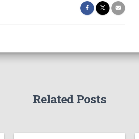
Related Posts