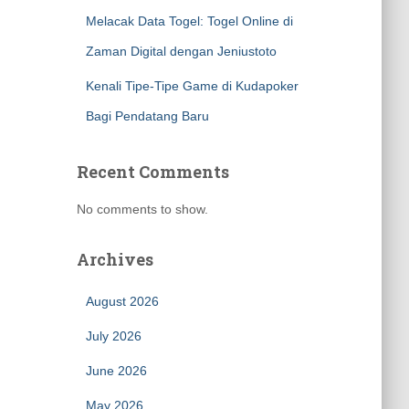
Melacak Data Togel: Togel Online di
Zaman Digital dengan Jeniustoto
Kenali Tipe-Tipe Game di Kudapoker
Bagi Pendatang Baru
Recent Comments
No comments to show.
Archives
August 2026
July 2026
June 2026
May 2026