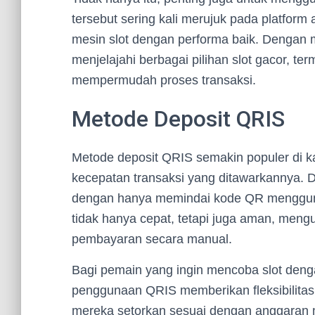
tersebut sering kali merujuk pada platform
mesin slot dengan performa baik. Dengan 
menjelajahi berbagai pilihan slot gacor, term
mempermudah proses transaksi.
Metode Deposit QRIS
Metode deposit QRIS semakin populer di k
kecepatan transaksi yang ditawarkannya.
dengan hanya memindai kode QR menggunak
tidak hanya cepat, tetapi juga aman, meng
pembayaran secara manual.
Bagi pemain yang ingin mencoba slot dengan 
penggunaan QRIS memberikan fleksibilitas
mereka setorkan sesuai dengan anggaran m