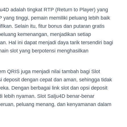
ju4D adalah tingkat RTP (Return to Player) yang
ang tinggi, pemain memiliki peluang lebih baik
an. Selain itu, fitur bonus dan putaran gratis
 peluang kemenangan, menjadikan setiap
 Hal ini dapat menjadi daya tarik tersendiri bagi
ain slot yang berpotensi menghasilkan
m QRIS juga menjadi nilai tambah bagi Slot
i deposit dengan cepat dan aman, sehingga tidak
ka. Dengan berbagai link slot dan opsi deposit
i lebih nyaman. Slot Salju4D benar-benar
seruan, peluang menang, dan kenyamanan dalam