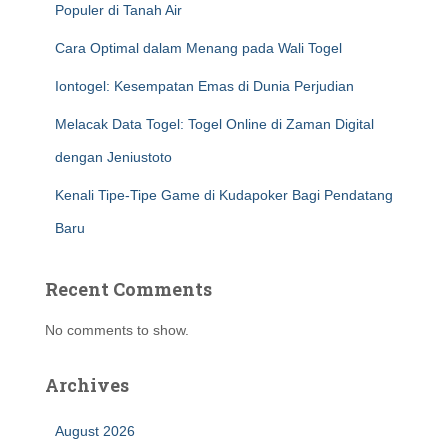
Populer di Tanah Air
Cara Optimal dalam Menang pada Wali Togel
Iontogel: Kesempatan Emas di Dunia Perjudian
Melacak Data Togel: Togel Online di Zaman Digital
dengan Jeniustoto
Kenali Tipe-Tipe Game di Kudapoker Bagi Pendatang
Baru
Recent Comments
No comments to show.
Archives
August 2026