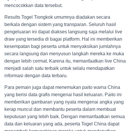
mencocokkan data tersebut.
Results Togel Tiongkok umumnya diadakan secara
berkala dengan sistem yang transparan. Seluruh hasil
pengeluaran ini dapat diakses langsung saja melalui live
draw yang tersedia di bagai platform. Hal ini memberikan
kesempatan bagi peserta untuk menyaksikan jumlahnya
secara langsung dan menyusun langkah mereka ke muka
dengan lebih cermat. Karena itu, memanfaatkan live China
menjadi salah satu terbaik untuk selalu mendapatkan
informasi dengan data terbaru.
Para pemain juga dapat menemukan paito warna China
yang berisi data grafis mengenai hasil keluaran. Paito ini
memberikan gambaran yang nyata mengenai angka yang
kerap muncul dan membantu peserta dalam membuat
keputusan yang lebih baik. Dengan memanfaatkan semua
data dan keluaran yang ada, peserta Togel China dapat