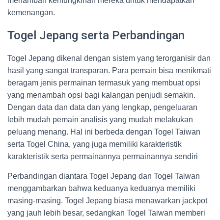
menambah kemungkinan mereka untuk mendapatkan
kemenangan.
Togel Jepang serta Perbandingan
Togel Jepang dikenal dengan sistem yang terorganisir dan
hasil yang sangat transparan. Para pemain bisa menikmati
beragam jenis permainan termasuk yang membuat opsi
yang menambah opsi bagi kalangan penjudi semakin.
Dengan data dan data dan yang lengkap, pengeluaran
lebih mudah pemain analisis yang mudah melakukan
peluang menang. Hal ini berbeda dengan Togel Taiwan
serta Togel China, yang juga memiliki karakteristik
karakteristik serta permainannya permainannya sendiri
Perbandingan diantara Togel Jepang dan Togel Taiwan
menggambarkan bahwa keduanya keduanya memiliki
masing-masing. Togel Jepang biasa menawarkan jackpot
yang jauh lebih besar, sedangkan Togel Taiwan memberi