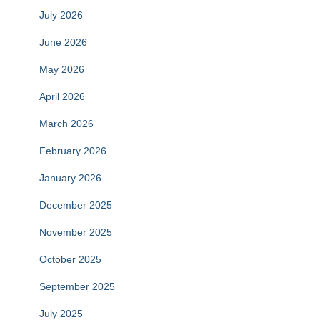
July 2026
June 2026
May 2026
April 2026
March 2026
February 2026
January 2026
December 2025
November 2025
October 2025
September 2025
July 2025