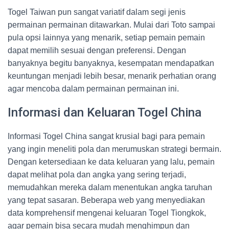
Togel Taiwan pun sangat variatif dalam segi jenis
permainan permainan ditawarkan. Mulai dari Toto sampai
pula opsi lainnya yang menarik, setiap pemain pemain
dapat memilih sesuai dengan preferensi. Dengan
banyaknya begitu banyaknya, kesempatan mendapatkan
keuntungan menjadi lebih besar, menarik perhatian orang
agar mencoba dalam permainan permainan ini.
Informasi dan Keluaran Togel China
Informasi Togel China sangat krusial bagi para pemain
yang ingin meneliti pola dan merumuskan strategi bermain.
Dengan ketersediaan ke data keluaran yang lalu, pemain
dapat melihat pola dan angka yang sering terjadi,
memudahkan mereka dalam menentukan angka taruhan
yang tepat sasaran. Beberapa web yang menyediakan
data komprehensif mengenai keluaran Togel Tiongkok,
agar pemain bisa secara mudah menghimpun dan