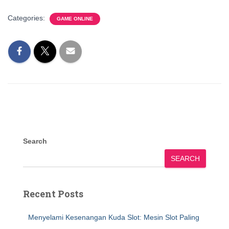
Categories:
GAME ONLINE
Search
SEARCH
Recent Posts
Menyelami Kesenangan Kuda Slot: Mesin Slot Paling