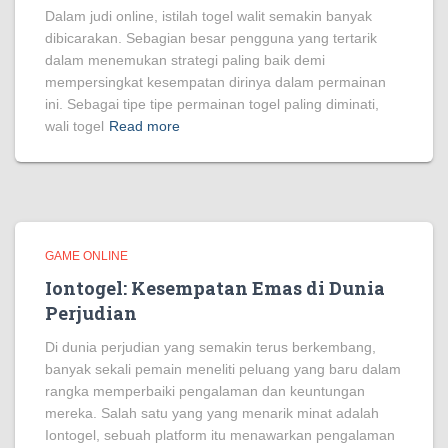
Dalam judi online, istilah togel walit semakin banyak
dibicarakan. Sebagian besar pengguna yang tertarik
dalam menemukan strategi paling baik demi
mempersingkat kesempatan dirinya dalam permainan
ini. Sebagai tipe tipe permainan togel paling diminati,
wali togel
Read more
GAME ONLINE
Iontogel: Kesempatan Emas di Dunia
Perjudian
Di dunia perjudian yang semakin terus berkembang,
banyak sekali pemain meneliti peluang yang baru dalam
rangka memperbaiki pengalaman dan keuntungan
mereka. Salah satu yang yang menarik minat adalah
Iontogel, sebuah platform itu menawarkan pengalaman