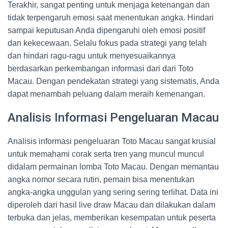
Terakhir, sangat penting untuk menjaga ketenangan dan
tidak terpengaruh emosi saat menentukan angka. Hindari
sampai keputusan Anda dipengaruhi oleh emosi positif
dan kekecewaan. Selalu fokus pada strategi yang telah
dan hindari ragu-ragu untuk menyesuaikannya
berdasarkan perkembangan informasi dari dari Toto
Macau. Dengan pendekatan strategi yang sistematis, Anda
dapat menambah peluang dalam meraih kemenangan.
Analisis Informasi Pengeluaran Macau
Analisis informasi pengeluaran Toto Macau sangat krusial
untuk memahami corak serta tren yang muncul muncul
didalam permainan lomba Toto Macau. Dengan memantau
angka nomor secara rutin, pemain bisa menentukan
angka-angka unggulan yang sering sering terlihat. Data ini
diperoleh dari hasil live draw Macau dan dilakukan dalam
terbuka dan jelas, memberikan kesempatan untuk peserta