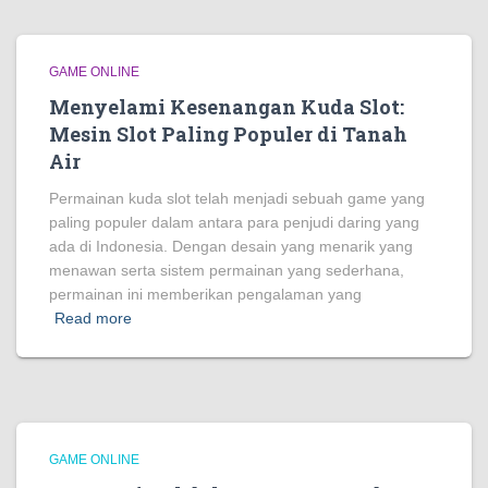
GAME ONLINE
Menyelami Kesenangan Kuda Slot:
Mesin Slot Paling Populer di Tanah
Air
Permainan kuda slot telah menjadi sebuah game yang
paling populer dalam antara para penjudi daring yang
ada di Indonesia. Dengan desain yang menarik yang
menawan serta sistem permainan yang sederhana,
permainan ini memberikan pengalaman yang
Read more
GAME ONLINE