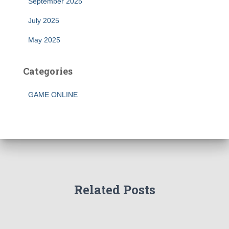
September 2025
July 2025
May 2025
Categories
GAME ONLINE
Related Posts