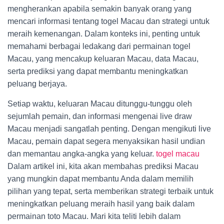
mengherankan apabila semakin banyak orang yang
mencari informasi tentang togel Macau dan strategi untuk
meraih kemenangan. Dalam konteks ini, penting untuk
memahami berbagai ledakang dari permainan togel
Macau, yang mencakup keluaran Macau, data Macau,
serta prediksi yang dapat membantu meningkatkan
peluang berjaya.
Setiap waktu, keluaran Macau ditunggu-tunggu oleh
sejumlah pemain, dan informasi mengenai live draw
Macau menjadi sangatlah penting. Dengan mengikuti live
Macau, pemain dapat segera menyaksikan hasil undian
dan memantau angka-angka yang keluar.
togel macau
Dalam artikel ini, kita akan membahas prediksi Macau
yang mungkin dapat membantu Anda dalam memilih
pilihan yang tepat, serta memberikan strategi terbaik untuk
meningkatkan peluang meraih hasil yang baik dalam
permainan toto Macau. Mari kita teliti lebih dalam