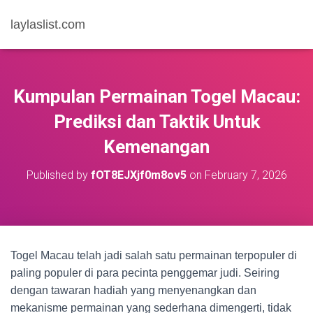
laylaslist.com
Kumpulan Permainan Togel Macau:
Prediksi dan Taktik Untuk
Kemenangan
Published by
fOT8EJXjf0m8ov5
on
February 7, 2026
Togel Macau telah jadi salah satu permainan terpopuler di
paling populer di para pecinta penggemar judi. Seiring
dengan tawaran hadiah yang menyenangkan dan
mekanisme permainan yang sederhana dimengerti, tidak