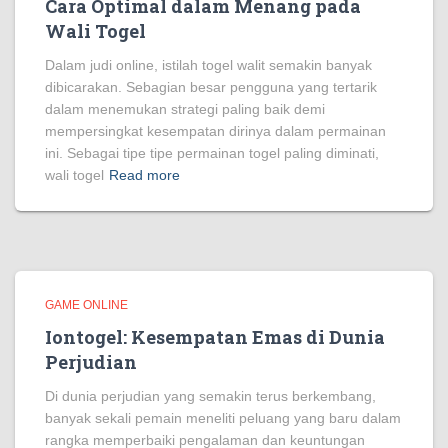
Cara Optimal dalam Menang pada
Wali Togel
Dalam judi online, istilah togel walit semakin banyak
dibicarakan. Sebagian besar pengguna yang tertarik
dalam menemukan strategi paling baik demi
mempersingkat kesempatan dirinya dalam permainan
ini. Sebagai tipe tipe permainan togel paling diminati,
wali togel
Read more
GAME ONLINE
Iontogel: Kesempatan Emas di Dunia
Perjudian
Di dunia perjudian yang semakin terus berkembang,
banyak sekali pemain meneliti peluang yang baru dalam
rangka memperbaiki pengalaman dan keuntungan