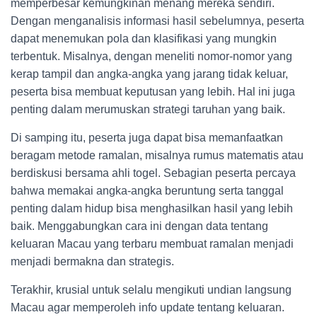
memperbesar kemungkinan menang mereka sendiri.
Dengan menganalisis informasi hasil sebelumnya, peserta
dapat menemukan pola dan klasifikasi yang mungkin
terbentuk. Misalnya, dengan meneliti nomor-nomor yang
kerap tampil dan angka-angka yang jarang tidak keluar,
peserta bisa membuat keputusan yang lebih. Hal ini juga
penting dalam merumuskan strategi taruhan yang baik.
Di samping itu, peserta juga dapat bisa memanfaatkan
beragam metode ramalan, misalnya rumus matematis atau
berdiskusi bersama ahli togel. Sebagian peserta percaya
bahwa memakai angka-angka beruntung serta tanggal
penting dalam hidup bisa menghasilkan hasil yang lebih
baik. Menggabungkan cara ini dengan data tentang
keluaran Macau yang terbaru membuat ramalan menjadi
menjadi bermakna dan strategis.
Terakhir, krusial untuk selalu mengikuti undian langsung
Macau agar memperoleh info update tentang keluaran.