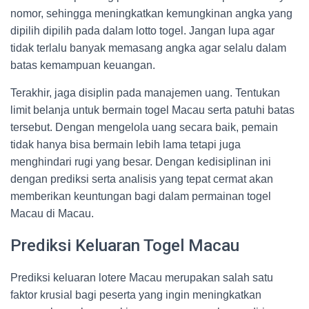
nomor, sehingga meningkatkan kemungkinan angka yang
dipilih dipilih pada dalam lotto togel. Jangan lupa agar
tidak terlalu banyak memasang angka agar selalu dalam
batas kemampuan keuangan.
Terakhir, jaga disiplin pada manajemen uang. Tentukan
limit belanja untuk bermain togel Macau serta patuhi batas
tersebut. Dengan mengelola uang secara baik, pemain
tidak hanya bisa bermain lebih lama tetapi juga
menghindari rugi yang besar. Dengan kedisiplinan ini
dengan prediksi serta analisis yang tepat cermat akan
memberikan keuntungan bagi dalam permainan togel
Macau di Macau.
Prediksi Keluaran Togel Macau
Prediksi keluaran lotere Macau merupakan salah satu
faktor krusial bagi peserta yang ingin meningkatkan