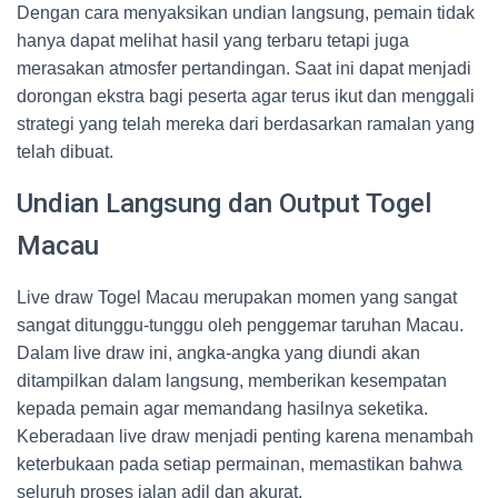
Dengan cara menyaksikan undian langsung, pemain tidak
hanya dapat melihat hasil yang terbaru tetapi juga
merasakan atmosfer pertandingan. Saat ini dapat menjadi
dorongan ekstra bagi peserta agar terus ikut dan menggali
strategi yang telah mereka dari berdasarkan ramalan yang
telah dibuat.
Undian Langsung dan Output Togel
Macau
Live draw Togel Macau merupakan momen yang sangat
sangat ditunggu-tunggu oleh penggemar taruhan Macau.
Dalam live draw ini, angka-angka yang diundi akan
ditampilkan dalam langsung, memberikan kesempatan
kepada pemain agar memandang hasilnya seketika.
Keberadaan live draw menjadi penting karena menambah
keterbukaan pada setiap permainan, memastikan bahwa
seluruh proses jalan adil dan akurat.