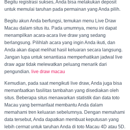
Begitu registrasi sukses, Anda bisa melakukan deposit
untuk memulai taruhan pada permainan yang Anda pilih.
Begitu akun Anda berfungsi, temukan menu Live Draw
Macau dalam situs itu. Pada umumnya, menu ini dapat
menampilkan acara-acara live draw yang sedang
berlangsung. Pilihlah acara yang ingin Anda ikuti, dan
Anda akan dapat melihat hasil keluaran secara langsung.
Jangan lupa untuk senantiasa memperhatikan jadwal live
draw agar tidak melewatkan peluang menarik dari
pengundian.
live draw macau
Kemudian, pada saat mengikuti live draw, Anda juga bisa
memanfaatkan fasilitas tambahan yang disediakan oleh
situs. Beberapa situs menawarkan statistik dan data toto
Macau yang bermanfaat membantu Anda dalam
memahami tren keluaran sebelumnya. Dengan memahami
data tersebut, Anda dapatkan membuat keputusan yang
lebih cermat untuk taruhan Anda di toto Macau 4D atau 5D.