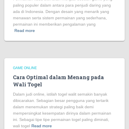
paling populer dalam antara para penjudi daring yang
ada di Indonesia. Dengan desain yang menarik yang
menawan serta sistem permainan yang sederhana,
permainan ini memberikan pengalaman yang
Read more
GAME ONLINE
Cara Optimal dalam Menang pada
Wali Togel
Dalam judi online, istilah togel walit semakin banyak
dibicarakan. Sebagian besar pengguna yang tertarik
dalam menemukan strategi paling baik demi
mempersingkat kesempatan dirinya dalam permainan
ini. Sebagai tipe tipe permainan togel paling diminati,
wali togel
Read more