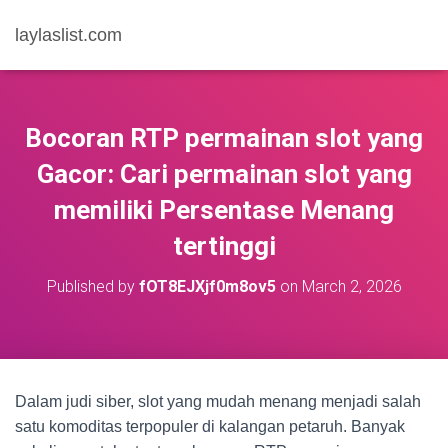
laylaslist.com
Bocoran RTP permainan slot yang
Gacor: Cari permainan slot yang
memiliki Persentase Menang
tertinggi
Published by
fOT8EJXjf0m8ov5
on
March 2, 2026
Dalam judi siber, slot yang mudah menang menjadi salah
satu komoditas terpopuler di kalangan petaruh. Banyak