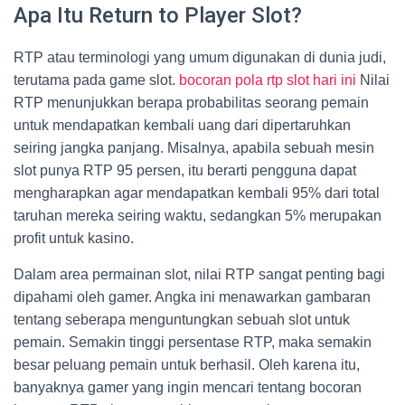
Apa Itu Return to Player Slot?
RTP atau terminologi yang umum digunakan di dunia judi,
terutama pada game slot.
bocoran pola rtp slot hari ini
Nilai
RTP menunjukkan berapa probabilitas seorang pemain
untuk mendapatkan kembali uang dari dipertaruhkan
seiring jangka panjang. Misalnya, apabila sebuah mesin
slot punya RTP 95 persen, itu berarti pengguna dapat
mengharapkan agar mendapatkan kembali 95% dari total
taruhan mereka seiring waktu, sedangkan 5% merupakan
profit untuk kasino.
Dalam area permainan slot, nilai RTP sangat penting bagi
dipahami oleh gamer. Angka ini menawarkan gambaran
tentang seberapa menguntungkan sebuah slot untuk
pemain. Semakin tinggi persentase RTP, maka semakin
besar peluang pemain untuk berhasil. Oleh karena itu,
banyaknya gamer yang ingin mencari tentang bocoran