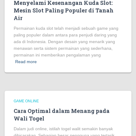
Menyelami Kesenangan Kuda Slot:
Mesin Slot Paling Populer di Tanah
Air
Permainan kuda slot telah menjadi sebuah game yang
paling populer dalam antara para penjudi daring yang
ada di Indonesia. Dengan desain yang menarik yang
menawan serta sistem permainan yang sederhana,
permainan ini memberikan pengalaman yang
Read more
GAME ONLINE
Cara Optimal dalam Menang pada
Wali Togel
Dalam judi online, istilah togel walit semakin banyak
dibicarakan. Sebagian besar pengguna yang tertarik