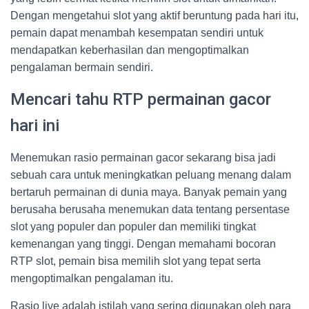
Dengan mengetahui slot yang aktif beruntung pada hari itu,
pemain dapat menambah kesempatan sendiri untuk
mendapatkan keberhasilan dan mengoptimalkan
pengalaman bermain sendiri.
Mencari tahu RTP permainan gacor
hari ini
Menemukan rasio permainan gacor sekarang bisa jadi
sebuah cara untuk meningkatkan peluang menang dalam
bertaruh permainan di dunia maya. Banyak pemain yang
berusaha berusaha menemukan data tentang persentase
slot yang populer dan populer dan memiliki tingkat
kemenangan yang tinggi. Dengan memahami bocoran
RTP slot, pemain bisa memilih slot yang tepat serta
mengoptimalkan pengalaman itu.
Rasio live adalah istilah yang sering digunakan oleh para