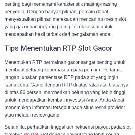
penting bagi memahami karakteristik masing-masing
penyedia. Dengan banyak pilihan, pemain dapat
menyesuaikan pilihan mereka dan mencari rtp mesin slot
yang gacor hari ini yang paling cocok sesuai untuk
mendapatkan hasil terbaik dari pengalaman anda .
Tips Menentukan RTP Slot Gacor
Menentukan RTP permainan gacor sangat penting untuk
membuat peluang keberhasilan para pemain. Pertama,
jangan lupakan persentase RTP pada slot yang ingin
kamu coba. Game dengan RTP di atas rata-rata, biasanya
di atas 96 persen, memberikan peluang yang lebih tinggi
untuk mendapatkan kembali investasi Anda. Anda dapat
menemukan informasi tersebut pada situs resmi provider
atau melalui review game.
Selain itu, perhatikan tinggalkan frekuensi payout pada slot
tersebut.
rtp slot
Slot dengan payout yang lebih sering