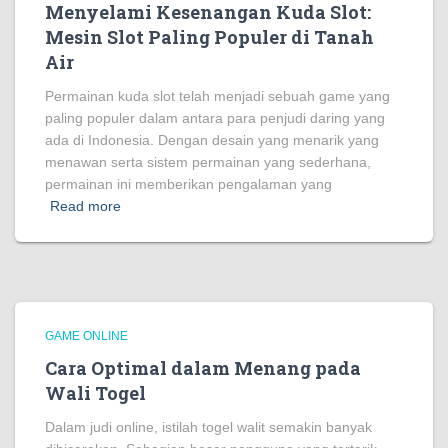
Menyelami Kesenangan Kuda Slot:
Mesin Slot Paling Populer di Tanah
Air
Permainan kuda slot telah menjadi sebuah game yang
paling populer dalam antara para penjudi daring yang
ada di Indonesia. Dengan desain yang menarik yang
menawan serta sistem permainan yang sederhana,
permainan ini memberikan pengalaman yang
Read more
GAME ONLINE
Cara Optimal dalam Menang pada
Wali Togel
Dalam judi online, istilah togel walit semakin banyak