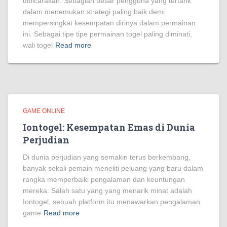
dibicarakan. Sebagian besar pengguna yang tertarik
dalam menemukan strategi paling baik demi
mempersingkat kesempatan dirinya dalam permainan
ini. Sebagai tipe tipe permainan togel paling diminati,
wali togel
Read more
GAME ONLINE
Iontogel: Kesempatan Emas di Dunia
Perjudian
Di dunia perjudian yang semakin terus berkembang,
banyak sekali pemain meneliti peluang yang baru dalam
rangka memperbaiki pengalaman dan keuntungan
mereka. Salah satu yang yang menarik minat adalah
Iontogel, sebuah platform itu menawarkan pengalaman
game
Read more