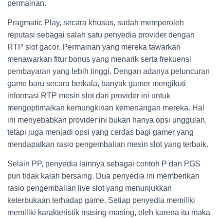
permainan.
Pragmatic Play, secara khusus, sudah memperoleh
reputasi sebagai salah satu penyedia provider dengan
RTP slot gacor. Permainan yang mereka tawarkan
menawarkan fitur bonus yang menarik serta frekuensi
pembayaran yang lebih tinggi. Dengan adanya peluncuran
game baru secara berkala, banyak gamer mengikuti
informasi RTP mesin slot dari provider ini untuk
mengoptimalkan kemungkinan kemenangan mereka. Hal
ini menyebabkan provider ini bukan hanya opsi unggulan,
tetapi juga menjadi opsi yang cerdas bagi gamer yang
mendapatkan rasio pengembalian mesin slot yang terbaik.
Selain PP, penyedia lainnya sebagai contoh P dan PGS
pun tidak kalah bersaing. Dua penyedia ini memberikan
rasio pengembalian live slot yang menunjukkan
keterbukaan terhadap game. Setiap penyedia memiliki
memiliki karakteristik masing-masing, oleh karena itu maka