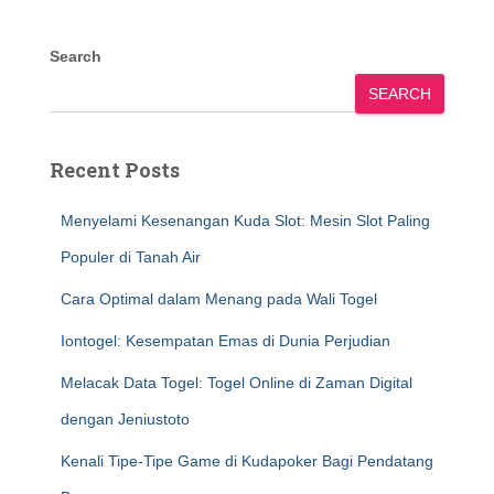
Search
SEARCH
Recent Posts
Menyelami Kesenangan Kuda Slot: Mesin Slot Paling
Populer di Tanah Air
Cara Optimal dalam Menang pada Wali Togel
Iontogel: Kesempatan Emas di Dunia Perjudian
Melacak Data Togel: Togel Online di Zaman Digital
dengan Jeniustoto
Kenali Tipe-Tipe Game di Kudapoker Bagi Pendatang