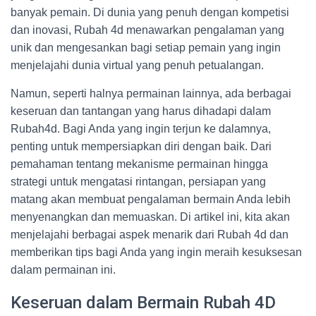
banyak pemain. Di dunia yang penuh dengan kompetisi
dan inovasi, Rubah 4d menawarkan pengalaman yang
unik dan mengesankan bagi setiap pemain yang ingin
menjelajahi dunia virtual yang penuh petualangan.
Namun, seperti halnya permainan lainnya, ada berbagai
keseruan dan tantangan yang harus dihadapi dalam
Rubah4d. Bagi Anda yang ingin terjun ke dalamnya,
penting untuk mempersiapkan diri dengan baik. Dari
pemahaman tentang mekanisme permainan hingga
strategi untuk mengatasi rintangan, persiapan yang
matang akan membuat pengalaman bermain Anda lebih
menyenangkan dan memuaskan. Di artikel ini, kita akan
menjelajahi berbagai aspek menarik dari Rubah 4d dan
memberikan tips bagi Anda yang ingin meraih kesuksesan
dalam permainan ini.
Keseruan dalam Bermain Rubah 4D