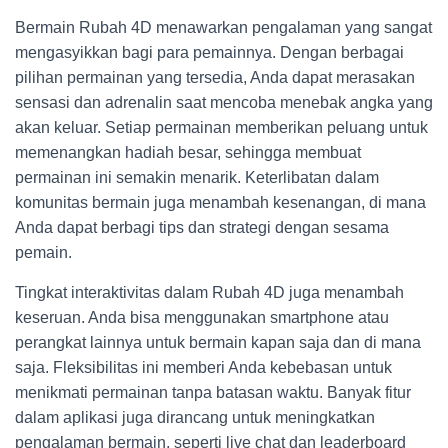
Bermain Rubah 4D menawarkan pengalaman yang sangat
mengasyikkan bagi para pemainnya. Dengan berbagai
pilihan permainan yang tersedia, Anda dapat merasakan
sensasi dan adrenalin saat mencoba menebak angka yang
akan keluar. Setiap permainan memberikan peluang untuk
memenangkan hadiah besar, sehingga membuat
permainan ini semakin menarik. Keterlibatan dalam
komunitas bermain juga menambah kesenangan, di mana
Anda dapat berbagi tips dan strategi dengan sesama
pemain.
Tingkat interaktivitas dalam Rubah 4D juga menambah
keseruan. Anda bisa menggunakan smartphone atau
perangkat lainnya untuk bermain kapan saja dan di mana
saja. Fleksibilitas ini memberi Anda kebebasan untuk
menikmati permainan tanpa batasan waktu. Banyak fitur
dalam aplikasi juga dirancang untuk meningkatkan
pengalaman bermain, seperti live chat dan leaderboard