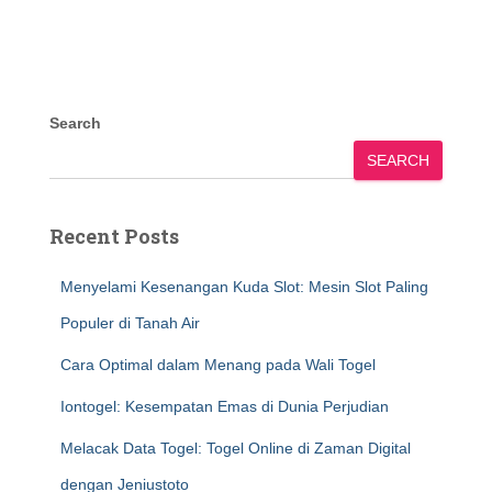
Search
SEARCH
Recent Posts
Menyelami Kesenangan Kuda Slot: Mesin Slot Paling
Populer di Tanah Air
Cara Optimal dalam Menang pada Wali Togel
Iontogel: Kesempatan Emas di Dunia Perjudian
Melacak Data Togel: Togel Online di Zaman Digital
dengan Jeniustoto