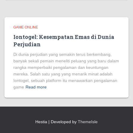
GAME ONLINE
Iontogel: Kesempatan Emas di Dunia
Perjudian
Di dunia perjudian yang semakin terus berkembang,
banyak sekali pemain meneliti peluang yang baru dalam
rangka memperbaiki pengalaman dan keuntungan
mereka. Salah satu yang yang menarik minat adalah
Iontogel, sebuah platform itu menawarkan pengalaman
game
Read more
Hestia | Developed by
ThemeIsle