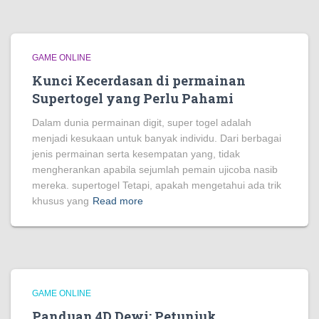
GAME ONLINE
Kunci Kecerdasan di permainan
Supertogel yang Perlu Pahami
Dalam dunia permainan digit, super togel adalah
menjadi kesukaan untuk banyak individu. Dari berbagai
jenis permainan serta kesempatan yang, tidak
mengherankan apabila sejumlah pemain ujicoba nasib
mereka. supertogel Tetapi, apakah mengetahui ada trik
khusus yang
Read more
GAME ONLINE
Panduan 4D Dewi: Petunjuk