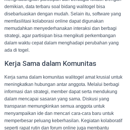
demikian, data terbaru soal bidang walitogel bisa
disebarluaskan dengan mudah. Selain itu, software yang
memfasilitasi kolaborasi online dapat digunakan
memudahkan menyederhanakan interaksi dan berbagi
strategi, agar partisipan bisa mengikuti perkembangan
dalam waktu cepat dalam menghadapi perubahan yang
ada di togel.
Kerja Sama dalam Komunitas
Kerja sama dalam komunitas walitogel amat krusial untuk
meningkatkan hubungan antar anggota. Melalui berbagi
informasi dan strategi, member dapat serta mendukung
dalam mencapai sasaran yang sama. Diskusi yang
transparan memungkinkan semua anggota untuk
menyampaikan ide dan mencari cara-cara baru untuk
memperbesar peluang keberhasilan. Kegiatan kolaboratif
seperti rapat rutin dan forum online juga membantu