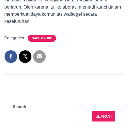
bertaruh. Oleh karena itu, kolaborasi menjadi kunci dalam
memperkuat daya komunitas walitogel secara
keseluruhan.
Categories:
GAME ONLINE
Search
SEARCH