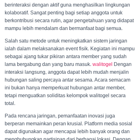
berinteraksi dengan aktif guna menghasilkan lingkungan
kolaboratif. Sangat penting bagi setiap anggota untuk
berkontribusi secara rutin, agar pengetahuan yang didapat
mampu lebih mendalam dan bermanfaat bagi semua.
Salah satu metode untuk meningkatkan sistem jaringan
ialah dalam melaksanakan event fisik. Kegiatan ini mampu
sebagai ajang tukar pikiran antara member yang sudah
lama bergabung dan yang baru masuk.
walitogel
Dengan
interaksi langsung, anggota dapat lebih mudah menjalin
hubungan saling percaya antar sesama. Acara semacam
ini bukan hanya memperkuat hubungan antar member,
tetapi menguatkan soliditas kelompok walitogel secara
total.
Pada rencana jaringan, pemanfaatan inovasi juga
berperan memainkan peran krusial. Platform media sosial
dapat digunakan agar mencapai lebih banyak orang dan
menghubungkan partisipan dari berbagai lokasi. Dengan