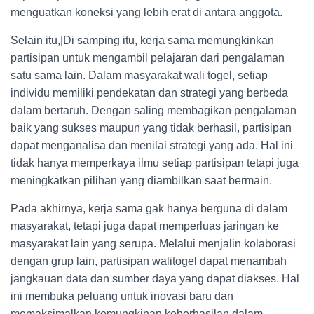
menguatkan koneksi yang lebih erat di antara anggota.
Selain itu,|Di samping itu, kerja sama memungkinkan
partisipan untuk mengambil pelajaran dari pengalaman
satu sama lain. Dalam masyarakat wali togel, setiap
individu memiliki pendekatan dan strategi yang berbeda
dalam bertaruh. Dengan saling membagikan pengalaman
baik yang sukses maupun yang tidak berhasil, partisipan
dapat menganalisa dan menilai strategi yang ada. Hal ini
tidak hanya memperkaya ilmu setiap partisipan tetapi juga
meningkatkan pilihan yang diambilkan saat bermain.
Pada akhirnya, kerja sama gak hanya berguna di dalam
masyarakat, tetapi juga dapat memperluas jaringan ke
masyarakat lain yang serupa. Melalui menjalin kolaborasi
dengan grup lain, partisipan walitogel dapat menambah
jangkauan data dan sumber daya yang dapat diakses. Hal
ini membuka peluang untuk inovasi baru dan
memaksimalkan kemungkinan keberhasilan dalam