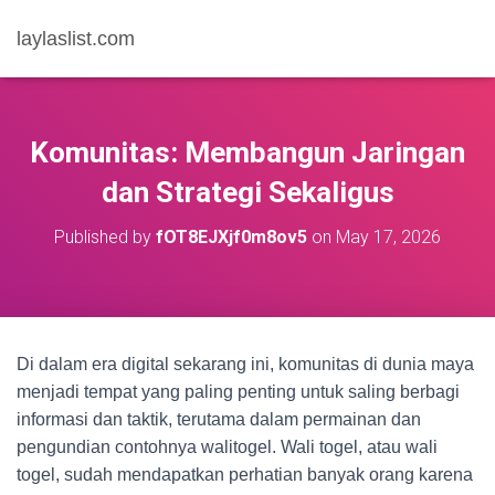
laylaslist.com
Komunitas: Membangun Jaringan
dan Strategi Sekaligus
Published by
fOT8EJXjf0m8ov5
on
May 17, 2026
Di dalam era digital sekarang ini, komunitas di dunia maya
menjadi tempat yang paling penting untuk saling berbagi
informasi dan taktik, terutama dalam permainan dan
pengundian contohnya walitogel. Wali togel, atau wali
togel, sudah mendapatkan perhatian banyak orang karena