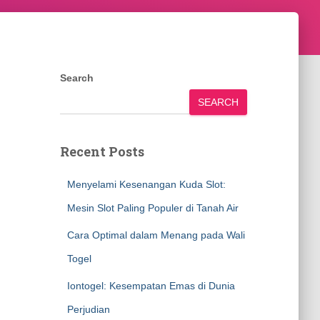
Search
SEARCH
Recent Posts
Menyelami Kesenangan Kuda Slot:
Mesin Slot Paling Populer di Tanah Air
Cara Optimal dalam Menang pada Wali
Togel
Iontogel: Kesempatan Emas di Dunia
Perjudian