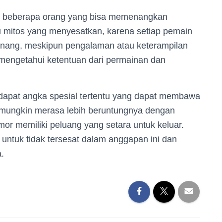
a beberapa orang yang bisa memenangkan
tu mitos yang menyesatkan, karena setiap pemain
enang, meskipun pengalaman atau keterampilan
 mengetahui ketentuan dari permainan dan
dapat angka spesial tertentu yang dapat membawa
mungkin merasa lebih beruntungnya dengan
omor memiliki peluang yang setara untuk keluar.
n untuk tidak tersesat dalam anggapan ini dan
.