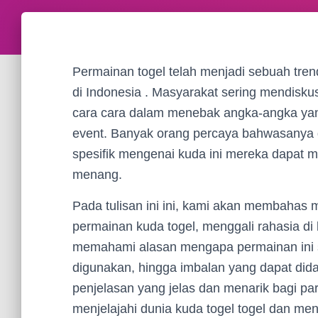
Permainan togel telah menjadi sebuah tren
di Indonesia . Masyarakat sering mendisku
cara cara dalam menebak angka-angka ya
event. Banyak orang percaya bahwasanya d
spesifik mengenai kuda ini mereka dapat
menang.
Pada tulisan ini ini, kami akan membaha
permainan kuda togel, menggali rahasia di
memahami alasan mengapa permainan ini s
digunakan, hingga imbalan yang dapat di
penjelasan yang jelas dan menarik bagi pa
menjelajahi dunia kuda togel togel dan me