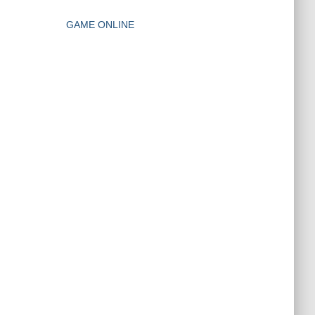
GAME ONLINE