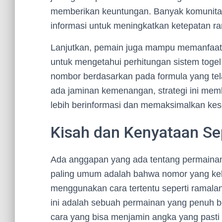
memberikan keuntungan. Banyak komunitas
informasi untuk meningkatkan ketepatan r
Lanjutkan, pemain juga mampu memanfaatk
untuk mengetahui perhitungan sistem togel
nombor berdasarkan pada formula yang tela
ada jaminan kemenangan, strategi ini me
lebih berinformasi dan memaksimalkan k
Kisah dan Kenyataan Se
Ada anggapan yang ada tentang permainan 
paling umum adalah bahwa nomor yang kelu
menggunakan cara tertentu seperti ramalan
ini adalah sebuah permainan yang penuh b
cara yang bisa menjamin angka yang pasti