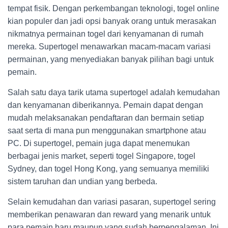
tempat fisik. Dengan perkembangan teknologi, togel online
kian populer dan jadi opsi banyak orang untuk merasakan
nikmatnya permainan togel dari kenyamanan di rumah
mereka. Supertogel menawarkan macam-macam variasi
permainan, yang menyediakan banyak pilihan bagi untuk
pemain.
Salah satu daya tarik utama supertogel adalah kemudahan
dan kenyamanan diberikannya. Pemain dapat dengan
mudah melaksanakan pendaftaran dan bermain setiap
saat serta di mana pun menggunakan smartphone atau
PC. Di supertogel, pemain juga dapat menemukan
berbagai jenis market, seperti togel Singapore, togel
Sydney, dan togel Hong Kong, yang semuanya memiliki
sistem taruhan dan undian yang berbeda.
Selain kemudahan dan variasi pasaran, supertogel sering
memberikan penawaran dan reward yang menarik untuk
para pemain baru maupun yang sudah berpengalaman. Ini