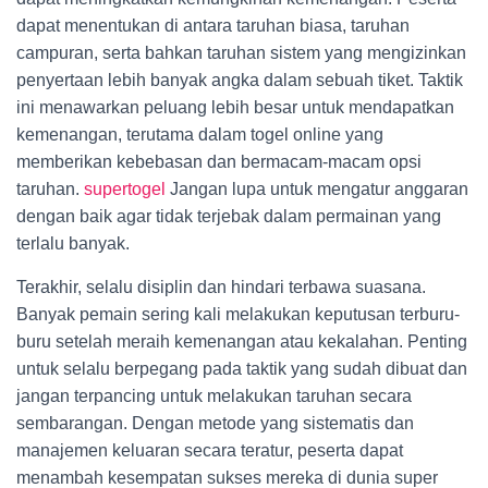
dapat menentukan di antara taruhan biasa, taruhan
campuran, serta bahkan taruhan sistem yang mengizinkan
penyertaan lebih banyak angka dalam sebuah tiket. Taktik
ini menawarkan peluang lebih besar untuk mendapatkan
kemenangan, terutama dalam togel online yang
memberikan kebebasan dan bermacam-macam opsi
taruhan.
supertogel
Jangan lupa untuk mengatur anggaran
dengan baik agar tidak terjebak dalam permainan yang
terlalu banyak.
Terakhir, selalu disiplin dan hindari terbawa suasana.
Banyak pemain sering kali melakukan keputusan terburu-
buru setelah meraih kemenangan atau kekalahan. Penting
untuk selalu berpegang pada taktik yang sudah dibuat dan
jangan terpancing untuk melakukan taruhan secara
sembarangan. Dengan metode yang sistematis dan
manajemen keluaran secara teratur, peserta dapat
menambah kesempatan sukses mereka di dunia super