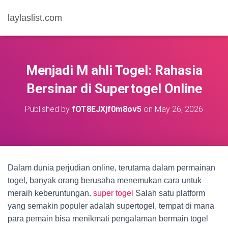
laylaslist.com
Menjadi M ahli Togel: Rahasia
Bersinar di Supertogel Online
Published by
fOT8EJXjf0m8ov5
on
May 26, 2026
Dalam dunia perjudian online, terutama dalam permainan
togel, banyak orang berusaha menemukan cara untuk
meraih keberuntungan.
super togel
Salah satu platform
yang semakin populer adalah supertogel, tempat di mana
para pemain bisa menikmati pengalaman bermain togel