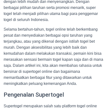
dengan lebih mudah dan menyenangkan. Dengan
berbagai pilihan taruhan serta promosi menarik, super
togel telah menjadi pilihan utama bagi para penggemar
togel di seluruh Indonesia.
Selama bertahun-tahun, togel online telah berkembang
pesat dan menyediakan berbagai opsi taruhan yang
terjangkau, atau yang dikenal dengan istilah togel bet
murah. Dengan aksesibilitas yang lebih baik dan
kemudahan dalam melakukan transaksi, pemain kini bisa
merasakan sensasi bermain togel kapan saja dan di mana
saja. Dalam artikel ini, kita akan membahas rahasia untuk
bersinar di supertogel online dan bagaimana
memanfaatkan berbagai fitur yang ditawarkan untuk
meningkatkan peluang kemenangan Anda.
Pengenalan Supertogel
Supertogel merupakan salah satu platform togel online