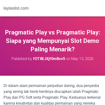
laylaslist.com
Pragmatic Play vs Pragmatic Play:
Siapa yang Mempunyai Slot Demo
Paling Menarik?
Published by
fOT8EJXjf0m8ov5
on
May 13, 2026
Di dalam alam permainan perjudian daring, dua penyedia
yang sering tak henti-hentinya diucapkan ialah Pragmatic
Play dan PG Soft serta Pragmatic Play. Keduanya terkenal
karena kreativitas dan kualitas permainan yang mereka