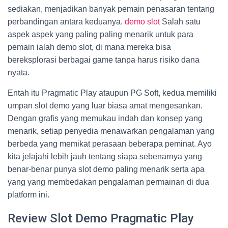
sediakan, menjadikan banyak pemain penasaran tentang
perbandingan antara keduanya.
demo slot
Salah satu
aspek aspek yang paling paling menarik untuk para
pemain ialah demo slot, di mana mereka bisa
bereksplorasi berbagai game tanpa harus risiko dana
nyata.
Entah itu Pragmatic Play ataupun PG Soft, kedua memiliki
umpan slot demo yang luar biasa amat mengesankan.
Dengan grafis yang memukau indah dan konsep yang
menarik, setiap penyedia menawarkan pengalaman yang
berbeda yang memikat perasaan beberapa peminat. Ayo
kita jelajahi lebih jauh tentang siapa sebenarnya yang
benar-benar punya slot demo paling menarik serta apa
yang yang membedakan pengalaman permainan di dua
platform ini.
Review Slot Demo Pragmatic Play