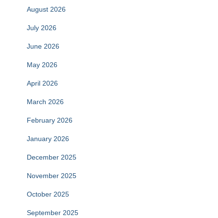
August 2026
July 2026
June 2026
May 2026
April 2026
March 2026
February 2026
January 2026
December 2025
November 2025
October 2025
September 2025