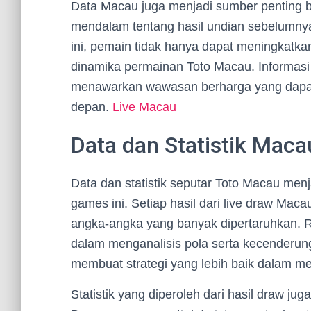
Data Macau juga menjadi sumber penting ba
mendalam tentang hasil undian sebelumn
ini, pemain tidak hanya dapat meningkatk
dinamika permainan Toto Macau. Informasi ya
menawarkan wawasan berharga yang dapat
depan.
Live Macau
Data dan Statistik Maca
Data dan statistik seputar Toto Macau me
games ini. Setiap hasil dari live draw Ma
angka-angka yang banyak dipertaruhkan. 
dalam menganalisis pola serta kecenderu
membuat strategi yang lebih baik dalam 
Statistik yang diperoleh dari hasil draw j