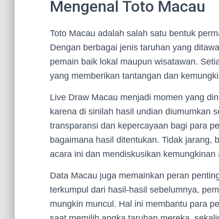
Mengenal Toto Macau
Toto Macau adalah salah satu bentuk perma
Dengan berbagai jenis taruhan yang ditaw
pemain baik lokal maupun wisatawan. Setia
yang memberikan tantangan dan kemungki
Live Draw Macau menjadi momen yang dina
karena di sinilah hasil undian diumumkan 
transparansi dan kepercayaan bagi para p
bagaimana hasil ditentukan. Tidak jarang
acara ini dan mendiskusikan kemungkinan 
Data Macau juga memainkan peran penting
terkumpul dari hasil-hasil sebelumnya, pe
mungkin muncul. Hal ini membantu para p
saat memilih angka taruhan mereka, seka