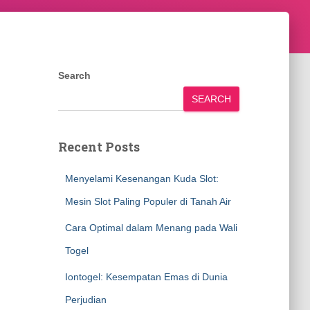
Search
SEARCH
Recent Posts
Menyelami Kesenangan Kuda Slot:
Mesin Slot Paling Populer di Tanah Air
Cara Optimal dalam Menang pada Wali
Togel
Iontogel: Kesempatan Emas di Dunia
Perjudian