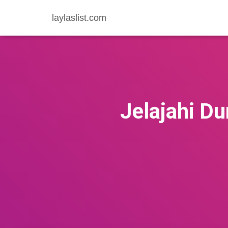
laylaslist.com
Jelajahi Du