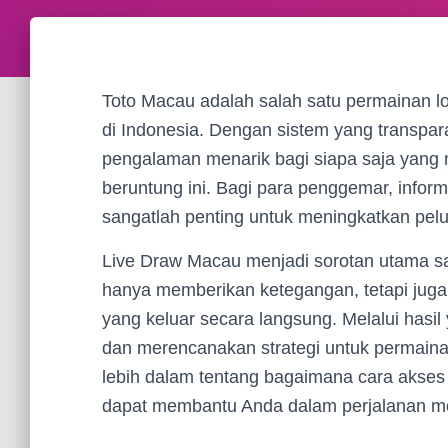
Toto Macau adalah salah satu permainan lo
di Indonesia. Dengan sistem yang transpa
pengalaman menarik bagi siapa saja yang 
beruntung ini. Bagi para penggemar, informa
sangatlah penting untuk meningkatkan pel
Live Draw Macau menjadi sorotan utama saa
hanya memberikan ketegangan, tetapi jug
yang keluar secara langsung. Melalui hasil
dan merencanakan strategi untuk permainan s
lebih dalam tentang bagaimana cara akses 
dapat membantu Anda dalam perjalanan m