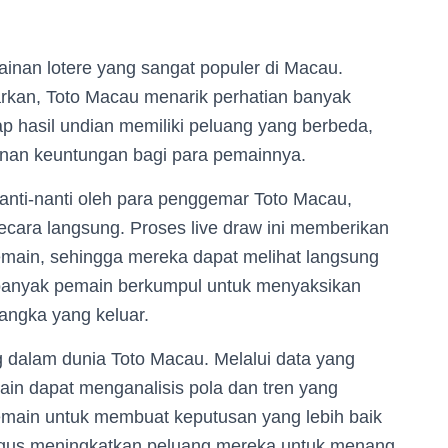
inan lotere yang sangat populer di Macau.
arkan, Toto Macau menarik perhatian banyak
p hasil undian memiliki peluang yang berbeda,
nan keuntungan bagi para pemainnya.
nti-nanti oleh para penggemar Toto Macau,
secara langsung. Proses live draw ini memberikan
emain, sehingga mereka dapat melihat langsung
, banyak pemain berkumpul untuk menyaksikan
angka yang keluar.
 dalam dunia Toto Macau. Melalui data yang
main dapat menganalisis pola dan tren yang
emain untuk membuat keputusan yang lebih baik
ligus meningkatkan peluang mereka untuk menang