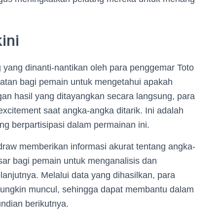
ini
yang dinanti-nantikan oleh para penggemar Toto
atan bagi pemain untuk mengetahui apakah
n hasil yang ditayangkan secara langsung, para
citement saat angka-angka ditarik. Ini adalah
 berpartisipasi dalam permainan ini.
draw memberikan informasi akurat tentang angka-
asar bagi pemain untuk menganalisis dan
njutnya. Melalui data yang dihasilkan, para
 mungkin muncul, sehingga dapat membantu dalam
ndian berikutnya.