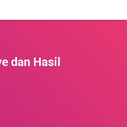
ve dan Hasil