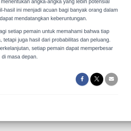
 menentukan angka-angka yang lebih potensial
-hasil ini menjadi acuan bagi banyak orang dalam
 dapat mendatangkan keberuntungan.
 bagi setiap pemain untuk memahami bahwa tiap
 tetapi juga hasil dari probabilitas dan peluang.
erkelanjutan, setiap pemain dapat memperbesar
 di masa depan.