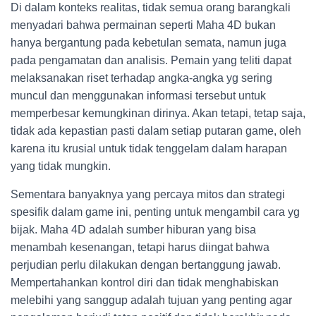
Di dalam konteks realitas, tidak semua orang barangkali
menyadari bahwa permainan seperti Maha 4D bukan
hanya bergantung pada kebetulan semata, namun juga
pada pengamatan dan analisis. Pemain yang teliti dapat
melaksanakan riset terhadap angka-angka yg sering
muncul dan menggunakan informasi tersebut untuk
memperbesar kemungkinan dirinya. Akan tetapi, tetap saja,
tidak ada kepastian pasti dalam setiap putaran game, oleh
karena itu krusial untuk tidak tenggelam dalam harapan
yang tidak mungkin.
Sementara banyaknya yang percaya mitos dan strategi
spesifik dalam game ini, penting untuk mengambil cara yg
bijak. Maha 4D adalah sumber hiburan yang bisa
menambah kesenangan, tetapi harus diingat bahwa
perjudian perlu dilakukan dengan bertanggung jawab.
Mempertahankan kontrol diri dan tidak menghabiskan
melebihi yang sanggup adalah tujuan yang penting agar