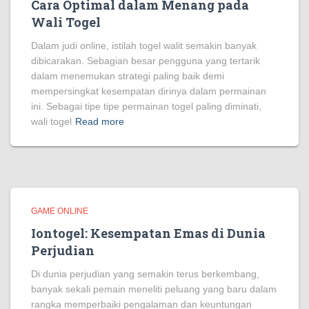
Cara Optimal dalam Menang pada
Wali Togel
Dalam judi online, istilah togel walit semakin banyak
dibicarakan. Sebagian besar pengguna yang tertarik
dalam menemukan strategi paling baik demi
mempersingkat kesempatan dirinya dalam permainan
ini. Sebagai tipe tipe permainan togel paling diminati,
wali togel
Read more
GAME ONLINE
Iontogel: Kesempatan Emas di Dunia
Perjudian
Di dunia perjudian yang semakin terus berkembang,
banyak sekali pemain meneliti peluang yang baru dalam
rangka memperbaiki pengalaman dan keuntungan