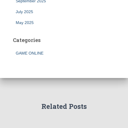
September 2025
July 2025
May 2025
Categories
GAME ONLINE
Related Posts