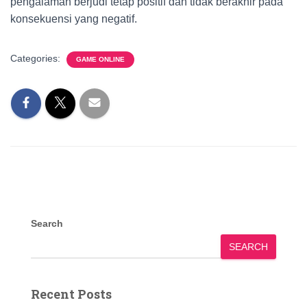
pengalaman berjudi tetap positif dan tidak berakhir pada
konsekuensi yang negatif.
Categories:
GAME ONLINE
Search
SEARCH
Recent Posts