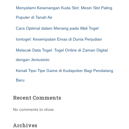
Menyelami Kesenangan Kuda Slot: Mesin Slot Paling
Populer di Tanah Air
Cara Optimal dalam Menang pada Wali Togel
Iontogel: Kesempatan Emas di Dunia Perjudian
Melacak Data Togel: Togel Online di Zaman Digital
dengan Jeniustoto
Kenali Tipe-Tipe Game di Kudapoker Bagi Pendatang
Baru
Recent Comments
No comments to show.
Archives