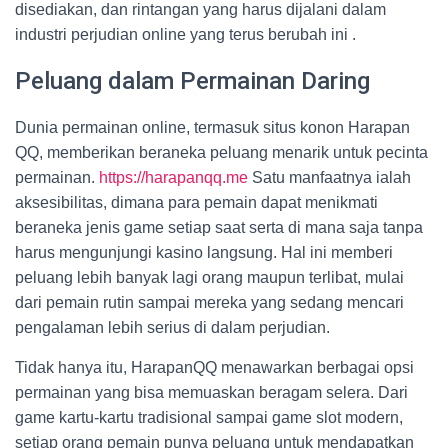
disediakan, dan rintangan yang harus dijalani dalam
industri perjudian online yang terus berubah ini .
Peluang dalam Permainan Daring
Dunia permainan online, termasuk situs konon Harapan
QQ, memberikan beraneka peluang menarik untuk pecinta
permainan.
https://harapanqq.me
Satu manfaatnya ialah
aksesibilitas, dimana para pemain dapat menikmati
beraneka jenis game setiap saat serta di mana saja tanpa
harus mengunjungi kasino langsung. Hal ini memberi
peluang lebih banyak lagi orang maupun terlibat, mulai
dari pemain rutin sampai mereka yang sedang mencari
pengalaman lebih serius di dalam perjudian.
Tidak hanya itu, HarapanQQ menawarkan berbagai opsi
permainan yang bisa memuaskan beragam selera. Dari
game kartu-kartu tradisional sampai game slot modern,
setiap orang pemain punya peluang untuk mendapatkan