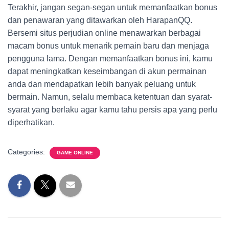
Terakhir, jangan segan-segan untuk memanfaatkan bonus
dan penawaran yang ditawarkan oleh HarapanQQ.
Bersemi situs perjudian online menawarkan berbagai
macam bonus untuk menarik pemain baru dan menjaga
pengguna lama. Dengan memanfaatkan bonus ini, kamu
dapat meningkatkan keseimbangan di akun permainan
anda dan mendapatkan lebih banyak peluang untuk
bermain. Namun, selalu membaca ketentuan dan syarat-
syarat yang berlaku agar kamu tahu persis apa yang perlu
diperhatikan.
Categories:
GAME ONLINE