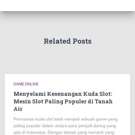
Related Posts
GAME ONLINE
Menyelami Kesenangan Kuda Slot:
Mesin Slot Paling Populer di Tanah
Air
Permainan kuda slot telah menjadi sebuah game yang
paling populer dalam antara para penjudi daring yang
ada di Indonesia. Dengan desain yang menarik yang