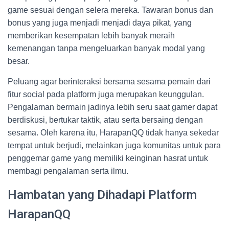
game sesuai dengan selera mereka. Tawaran bonus dan
bonus yang juga menjadi menjadi daya pikat, yang
memberikan kesempatan lebih banyak meraih
kemenangan tanpa mengeluarkan banyak modal yang
besar.
Peluang agar berinteraksi bersama sesama pemain dari
fitur social pada platform juga merupakan keunggulan.
Pengalaman bermain jadinya lebih seru saat gamer dapat
berdiskusi, bertukar taktik, atau serta bersaing dengan
sesama. Oleh karena itu, HarapanQQ tidak hanya sekedar
tempat untuk berjudi, melainkan juga komunitas untuk para
penggemar game yang memiliki keinginan hasrat untuk
membagi pengalaman serta ilmu.
Hambatan yang Dihadapi Platform
HarapanQQ