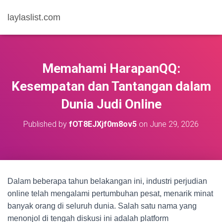
laylaslist.com
Memahami HarapanQQ:
Kesempatan dan Tantangan dalam
Dunia Judi Online
Published by
fOT8EJXjf0m8ov5
on
June 29, 2026
Dalam beberapa tahun belakangan ini, industri perjudian
online telah mengalami pertumbuhan pesat, menarik minat
banyak orang di seluruh dunia. Salah satu nama yang
menonjol di tengah diskusi ini adalah platform