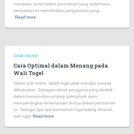
menawan serta sistem permainan yang sederhana,
permainan ini memberikan pengalaman yang
Read more
GAME ONLINE
Cara Optimal dalam Menang pada
Wali Togel
Dalam judi online, istilah togel walit semakin banyak
dibicarakan. Sebagian besar pengguna yang tertarik
dalam menemukan strategi paling baik demi
mempersingkat kesempatan dirinya dalam permainan
ini. Sebagai tipe tipe permainan togel paling diminati,
wali togel
Read more