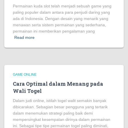
Permainan kuda slot telah menjadi sebuah game yang
paling populer dalam antara para penjudi daring yang
ada di Indonesia. Dengan desain yang menarik yang
menawan serta sistem permainan yang sederhana,
permainan ini memberikan pengalaman yang
Read more
GAME ONLINE
Cara Optimal dalam Menang pada
Wali Togel
Dalam judi online, istilah togel walit semakin banyak
dibicarakan. Sebagian besar pengguna yang tertarik
dalam menemukan strategi paling baik demi
mempersingkat kesempatan dirinya dalam permainan
ini. Sebagai tipe tipe permainan togel paling diminati,