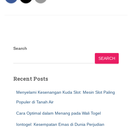
Search
SEARCH
Recent Posts
Menyelami Kesenangan Kuda Slot: Mesin Slot Paling
Populer di Tanah Air
Cara Optimal dalam Menang pada Wali Togel
Iontogel: Kesempatan Emas di Dunia Perjudian