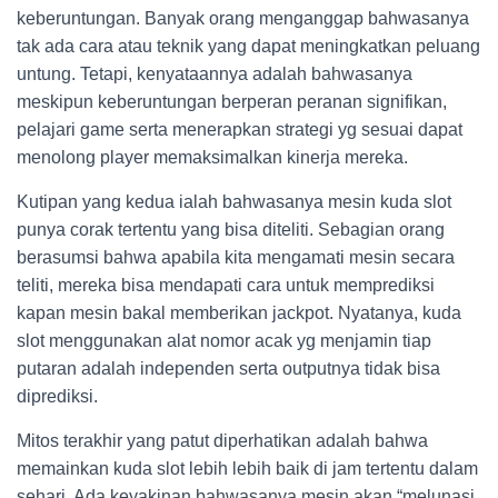
keberuntungan. Banyak orang menganggap bahwasanya
tak ada cara atau teknik yang dapat meningkatkan peluang
untung. Tetapi, kenyataannya adalah bahwasanya
meskipun keberuntungan berperan peranan signifikan,
pelajari game serta menerapkan strategi yg sesuai dapat
menolong player memaksimalkan kinerja mereka.
Kutipan yang kedua ialah bahwasanya mesin kuda slot
punya corak tertentu yang bisa diteliti. Sebagian orang
berasumsi bahwa apabila kita mengamati mesin secara
teliti, mereka bisa mendapati cara untuk memprediksi
kapan mesin bakal memberikan jackpot. Nyatanya, kuda
slot menggunakan alat nomor acak yg menjamin tiap
putaran adalah independen serta outputnya tidak bisa
diprediksi.
Mitos terakhir yang patut diperhatikan adalah bahwa
memainkan kuda slot lebih lebih baik di jam tertentu dalam
sehari. Ada keyakinan bahwasanya mesin akan “melunasi