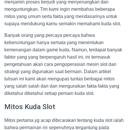
menjamin proses berjudi yang menyenangkan dan
menguntungkan. Tim kami ingin membahas beberapa
mitos yang umum serta fakta yang mendasarinya untuk
supaya mendukung kamu semakin memahami kuda slot.
Banyak orang yang percaya percaya bahwa
keberuntungan hanya semata yang menentukan
kemenangan dalam game kuda. Namun, terdapat banyak
faktor yang yang berpengaruh hasil ini, ini termasuk
pengetahuan akan cara pengoperasian mesin slot dan
strategi yang digunakan saat bermain. Dalam artikel
tulisan ini kami akan mengupas tuntas berbagai mitos
yang salah salah dan dan menguraikan fakta-fakta yang
diketahui diketahui setiap pemain kuda slot.
Mitos Kuda Slot
Mitos pertama yg acap dibicarakan tentang kuda slot ialah
bahwa permainan ini sepenuhnya tergantung pada