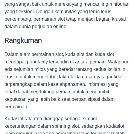
yang sangat baik untuk mereka yang mencari ingin hiburan
yang fleksibel. Dengan komunitas yang terus terus
berkembang, permainan slot tetap menjadi bagian krusial
dalam dunia perjudian online.
Rangkuman
Dalam alam permainan slot, kuda slot dan kuda slot
mendapat popularity tersendiri di antara pemain. Walaupun
ada sejumlah mitos yang beredar tentang kedua istilah ini,
krusial untuk mengetahui fakta-fakta dasarnya agar tidak
terperangkap dalam kesalahpahaman. Informasi yang
tepat dapat mendukung pemain untuk mengambil
keputusan yang lebih baik saat berpartisipasi dalam
permainan.
Kudaslot rata-rata dianggap sebagai simbol
keberuntungan dalam spinning slot, sedangkan kudaslot
lebih merujuk pada tipe permainan yang terinspirasi oleh