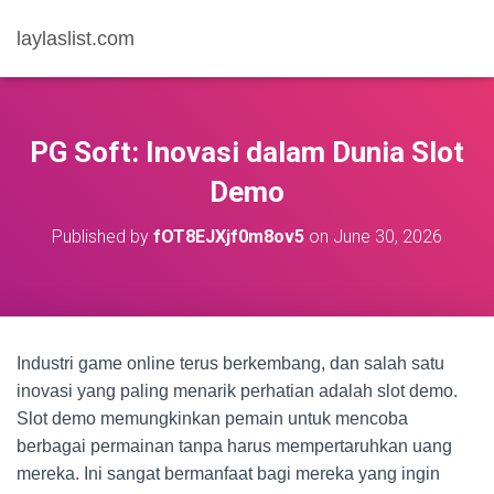
laylaslist.com
PG Soft: Inovasi dalam Dunia Slot
Demo
Published by
fOT8EJXjf0m8ov5
on
June 30, 2026
Industri game online terus berkembang, dan salah satu
inovasi yang paling menarik perhatian adalah slot demo.
Slot demo memungkinkan pemain untuk mencoba
berbagai permainan tanpa harus mempertaruhkan uang
mereka. Ini sangat bermanfaat bagi mereka yang ingin