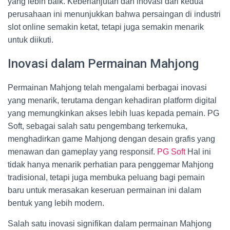
yang lebih baik. Keberlanjutan dan inovasi dari kedua
perusahaan ini menunjukkan bahwa persaingan di industri
slot online semakin ketat, tetapi juga semakin menarik
untuk diikuti.
Inovasi dalam Permainan Mahjong
Permainan Mahjong telah mengalami berbagai inovasi
yang menarik, terutama dengan kehadiran platform digital
yang memungkinkan akses lebih luas kepada pemain. PG
Soft, sebagai salah satu pengembang terkemuka,
menghadirkan game Mahjong dengan desain grafis yang
menawan dan gameplay yang responsif.
PG Soft
Hal ini
tidak hanya menarik perhatian para penggemar Mahjong
tradisional, tetapi juga membuka peluang bagi pemain
baru untuk merasakan keseruan permainan ini dalam
bentuk yang lebih modern.
Salah satu inovasi signifikan dalam permainan Mahjong