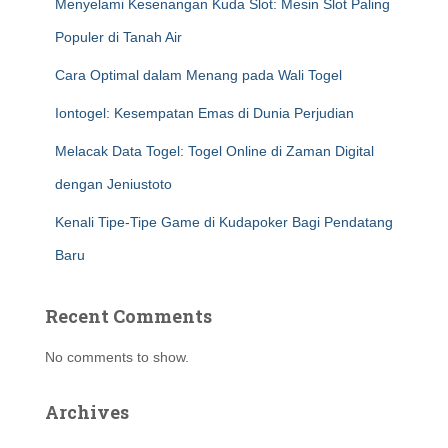
Menyelami Kesenangan Kuda Slot: Mesin Slot Paling
Populer di Tanah Air
Cara Optimal dalam Menang pada Wali Togel
Iontogel: Kesempatan Emas di Dunia Perjudian
Melacak Data Togel: Togel Online di Zaman Digital
dengan Jeniustoto
Kenali Tipe-Tipe Game di Kudapoker Bagi Pendatang
Baru
Recent Comments
No comments to show.
Archives