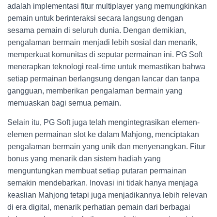
adalah implementasi fitur multiplayer yang memungkinkan
pemain untuk berinteraksi secara langsung dengan
sesama pemain di seluruh dunia. Dengan demikian,
pengalaman bermain menjadi lebih sosial dan menarik,
memperkuat komunitas di seputar permainan ini. PG Soft
menerapkan teknologi real-time untuk memastikan bahwa
setiap permainan berlangsung dengan lancar dan tanpa
gangguan, memberikan pengalaman bermain yang
memuaskan bagi semua pemain.
Selain itu, PG Soft juga telah mengintegrasikan elemen-
elemen permainan slot ke dalam Mahjong, menciptakan
pengalaman bermain yang unik dan menyenangkan. Fitur
bonus yang menarik dan sistem hadiah yang
menguntungkan membuat setiap putaran permainan
semakin mendebarkan. Inovasi ini tidak hanya menjaga
keaslian Mahjong tetapi juga menjadikannya lebih relevan
di era digital, menarik perhatian pemain dari berbagai