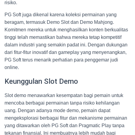
risiko.
PG Soft juga dikenal karena koleksi permainan yang
beragam, termasuk Demo Slot dan Demo Mahjong.
Komitmen mereka untuk menghasilkan konten berkualitas
tinggi telah memastikan bahwa mereka tetap kompetitif
dalam industri yang semakin padat ini. Dengan dukungan
dari fitur-fitur inovatif dan gameplay yang menyenangkan,
PG Soft terus menarik perhatian para penggemar judi
online.
Keunggulan Slot Demo
Slot demo menawarkan kesempatan bagi pemain untuk
mencoba berbagai permainan tanpa risiko kehilangan
uang. Dengan adanya mode demo, pemain dapat
mengeksplorasi berbagai fitur dan mekanisme permainan
yang ditawarkan oleh PG Soft dan Pragmatic Play tanpa
tekanan finansial. Ini membuatnya lebih mudah bagi