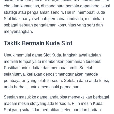
chat dan komunitas, di mana para pemain dapat berdiskusi
strategi atau pengalaman sendiri. Hal ini membuat Kuda
Slot tidak hanya sebuah permainan individu, melainkan
sebagai sebuah pengalaman komunitas yang seru dan
menyenangkan.
Taktik Bermain Kuda Slot
Untuk memulai game Slot Kuda, langkah awal adalah
memilih tempat yaitu memberikan permainan tersebut.
Pastikan untuk daftar dan membuat profil. Setelah
selanjutnya, kerjakan deposit menggunakan metode
pembayaran yang telah tersedia. Setelah dana anda terisi,
anda berhasil untuk memasuki permainan.
Setelah masuk ke game, anda bisa menyaksikan berbagai
macam mesin slot yang ada tersedia. Pilih mesin Kuda
Slot yang sukai, dan perhatikan ketentuan dan hadiah