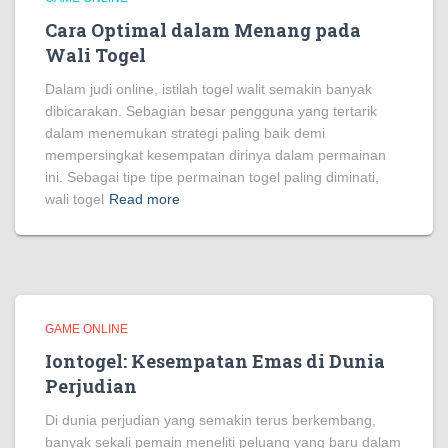
Cara Optimal dalam Menang pada
Wali Togel
Dalam judi online, istilah togel walit semakin banyak
dibicarakan. Sebagian besar pengguna yang tertarik
dalam menemukan strategi paling baik demi
mempersingkat kesempatan dirinya dalam permainan
ini. Sebagai tipe tipe permainan togel paling diminati,
wali togel
Read more
GAME ONLINE
Iontogel: Kesempatan Emas di Dunia
Perjudian
Di dunia perjudian yang semakin terus berkembang,
banyak sekali pemain meneliti peluang yang baru dalam