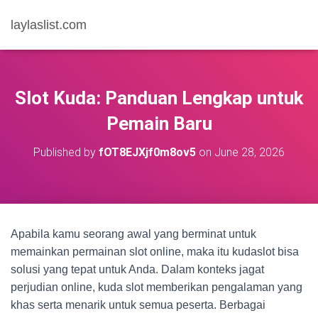
laylaslist.com
Slot Kuda: Panduan Lengkap untuk
Pemain Baru
Published by
fOT8EJXjf0m8ov5
on
June 28, 2026
Apabila kamu seorang awal yang berminat untuk
memainkan permainan slot online, maka itu kudaslot bisa
solusi yang tepat untuk Anda. Dalam konteks jagat
perjudian online, kuda slot memberikan pengalaman yang
khas serta menarik untuk semua peserta. Berbagai