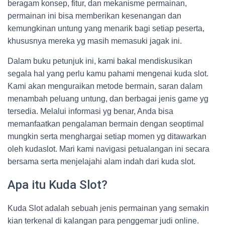
beragam konsep, fitur, dan mekanisme permainan,
permainan ini bisa memberikan kesenangan dan
kemungkinan untung yang menarik bagi setiap peserta,
khususnya mereka yg masih memasuki jagak ini.
Dalam buku petunjuk ini, kami bakal mendiskusikan
segala hal yang perlu kamu pahami mengenai kuda slot.
Kami akan menguraikan metode bermain, saran dalam
menambah peluang untung, dan berbagai jenis game yg
tersedia. Melalui informasi yg benar, Anda bisa
memanfaatkan pengalaman bermain dengan seoptimal
mungkin serta menghargai setiap momen yg ditawarkan
oleh kudaslot. Mari kami navigasi petualangan ini secara
bersama serta menjelajahi alam indah dari kuda slot.
Apa itu Kuda Slot?
Kuda Slot adalah sebuah jenis permainan yang semakin
kian terkenal di kalangan para penggemar judi online.