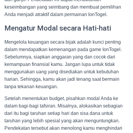
keseimbangan yang seimbang dan membuat pemilihan
Anda menjadi atraktif dalam permainan IonTogel.
Mengatur Modal secara Hati-hati
Mengelola keuangan secara bijak adalah kunci penting
dalam mendapatkan kemenangan pada game IonTogel.
Sebelumnya, siapkan anggaran yang dan cocok dari
kemampuan finansial kamu. Jangan lupa untuk tidak
menggunakan uang yang disediakan untuk kebutuhan
harian. Sehingga, kamu akan jadi tenang saat bermain
tanpa tekanan keuangan.
Setelah menentukan budget, pisahkan modal Anda ke
dalam bagi-bagi tafsiran. Misalnya, alokasikan sebagian
dari itu bagi taruhan setiap hari dan sisa dana untuk
taruhan yang lebih spesial yang akan menguntungkan.
Pendekatan tersebut akan menolong kamu menghindari