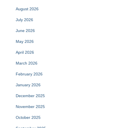
August 2026
July 2026
June 2026
May 2026
April 2026
March 2026
February 2026
January 2026
December 2025
November 2025
October 2025