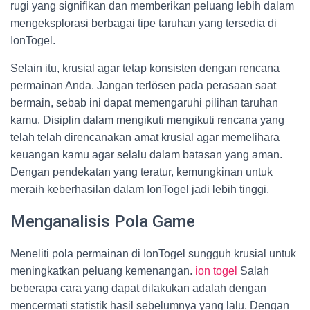
rugi yang signifikan dan memberikan peluang lebih dalam
mengeksplorasi berbagai tipe taruhan yang tersedia di
IonTogel.
Selain itu, krusial agar tetap konsisten dengan rencana
permainan Anda. Jangan terlösen pada perasaan saat
bermain, sebab ini dapat memengaruhi pilihan taruhan
kamu. Disiplin dalam mengikuti mengikuti rencana yang
telah telah direncanakan amat krusial agar memelihara
keuangan kamu agar selalu dalam batasan yang aman.
Dengan pendekatan yang teratur, kemungkinan untuk
meraih keberhasilan dalam IonTogel jadi lebih tinggi.
Menganalisis Pola Game
Meneliti pola permainan di IonTogel sungguh krusial untuk
meningkatkan peluang kemenangan.
ion togel
Salah
beberapa cara yang dapat dilakukan adalah dengan
mencermati statistik hasil sebelumnya yang lalu. Dengan