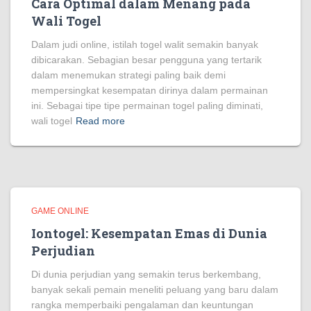
Cara Optimal dalam Menang pada
Wali Togel
Dalam judi online, istilah togel walit semakin banyak
dibicarakan. Sebagian besar pengguna yang tertarik
dalam menemukan strategi paling baik demi
mempersingkat kesempatan dirinya dalam permainan
ini. Sebagai tipe tipe permainan togel paling diminati,
wali togel
Read more
GAME ONLINE
Iontogel: Kesempatan Emas di Dunia
Perjudian
Di dunia perjudian yang semakin terus berkembang,
banyak sekali pemain meneliti peluang yang baru dalam
rangka memperbaiki pengalaman dan keuntungan