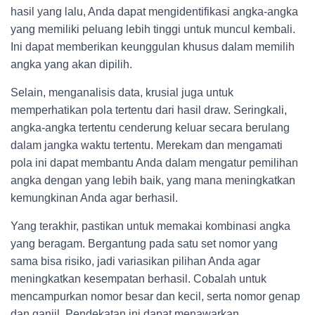
hasil yang lalu, Anda dapat mengidentifikasi angka-angka
yang memiliki peluang lebih tinggi untuk muncul kembali.
Ini dapat memberikan keunggulan khusus dalam memilih
angka yang akan dipilih.
Selain, menganalisis data, krusial juga untuk
memperhatikan pola tertentu dari hasil draw. Seringkali,
angka-angka tertentu cenderung keluar secara berulang
dalam jangka waktu tertentu. Merekam dan mengamati
pola ini dapat membantu Anda dalam mengatur pemilihan
angka dengan yang lebih baik, yang mana meningkatkan
kemungkinan Anda agar berhasil.
Yang terakhir, pastikan untuk memakai kombinasi angka
yang beragam. Bergantung pada satu set nomor yang
sama bisa risiko, jadi variasikan pilihan Anda agar
meningkatkan kesempatan berhasil. Cobalah untuk
mencampurkan nomor besar dan kecil, serta nomor genap
dan ganjil. Pendekatan ini dapat menawarkan