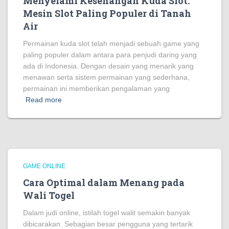
Menyelami Kesenangan Kuda Slot:
Mesin Slot Paling Populer di Tanah
Air
Permainan kuda slot telah menjadi sebuah game yang
paling populer dalam antara para penjudi daring yang
ada di Indonesia. Dengan desain yang menarik yang
menawan serta sistem permainan yang sederhana,
permainan ini memberikan pengalaman yang
Read more
GAME ONLINE
Cara Optimal dalam Menang pada
Wali Togel
Dalam judi online, istilah togel walit semakin banyak
dibicarakan. Sebagian besar pengguna yang tertarik