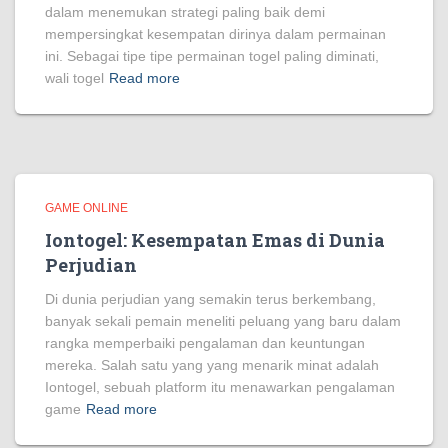
dalam menemukan strategi paling baik demi
mempersingkat kesempatan dirinya dalam permainan
ini. Sebagai tipe tipe permainan togel paling diminati,
wali togel
Read more
GAME ONLINE
Iontogel: Kesempatan Emas di Dunia
Perjudian
Di dunia perjudian yang semakin terus berkembang,
banyak sekali pemain meneliti peluang yang baru dalam
rangka memperbaiki pengalaman dan keuntungan
mereka. Salah satu yang yang menarik minat adalah
Iontogel, sebuah platform itu menawarkan pengalaman
game
Read more