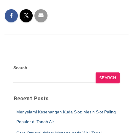
Search
SEARCH
Recent Posts
Menyelami Kesenangan Kuda Slot: Mesin Slot Paling
Populer di Tanah Air