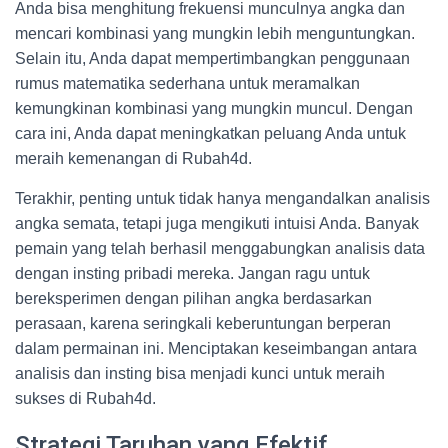
Anda bisa menghitung frekuensi munculnya angka dan
mencari kombinasi yang mungkin lebih menguntungkan.
Selain itu, Anda dapat mempertimbangkan penggunaan
rumus matematika sederhana untuk meramalkan
kemungkinan kombinasi yang mungkin muncul. Dengan
cara ini, Anda dapat meningkatkan peluang Anda untuk
meraih kemenangan di Rubah4d.
Terakhir, penting untuk tidak hanya mengandalkan analisis
angka semata, tetapi juga mengikuti intuisi Anda. Banyak
pemain yang telah berhasil menggabungkan analisis data
dengan insting pribadi mereka. Jangan ragu untuk
bereksperimen dengan pilihan angka berdasarkan
perasaan, karena seringkali keberuntungan berperan
dalam permainan ini. Menciptakan keseimbangan antara
analisis dan insting bisa menjadi kunci untuk meraih
sukses di Rubah4d.
Strategi Taruhan yang Efektif