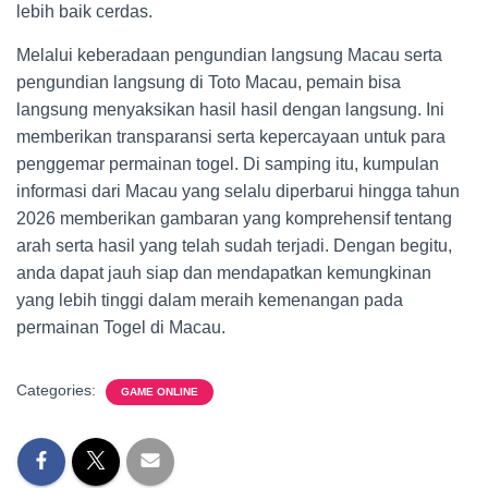
lebih baik cerdas.
Melalui keberadaan pengundian langsung Macau serta
pengundian langsung di Toto Macau, pemain bisa
langsung menyaksikan hasil hasil dengan langsung. Ini
memberikan transparansi serta kepercayaan untuk para
penggemar permainan togel. Di samping itu, kumpulan
informasi dari Macau yang selalu diperbarui hingga tahun
2026 memberikan gambaran yang komprehensif tentang
arah serta hasil yang telah sudah terjadi. Dengan begitu,
anda dapat jauh siap dan mendapatkan kemungkinan
yang lebih tinggi dalam meraih kemenangan pada
permainan Togel di Macau.
Categories:
GAME ONLINE