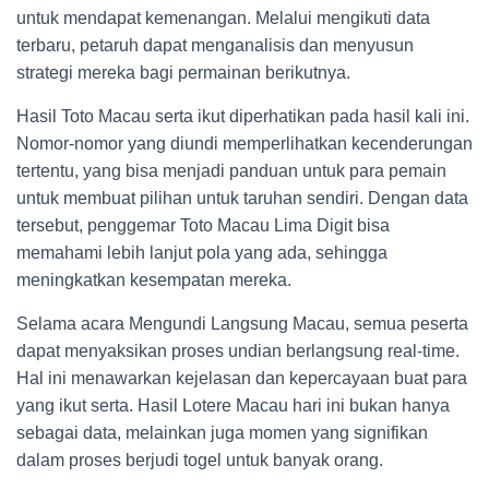
untuk mendapat kemenangan. Melalui mengikuti data
terbaru, petaruh dapat menganalisis dan menyusun
strategi mereka bagi permainan berikutnya.
Hasil Toto Macau serta ikut diperhatikan pada hasil kali ini.
Nomor-nomor yang diundi memperlihatkan kecenderungan
tertentu, yang bisa menjadi panduan untuk para pemain
untuk membuat pilihan untuk taruhan sendiri. Dengan data
tersebut, penggemar Toto Macau Lima Digit bisa
memahami lebih lanjut pola yang ada, sehingga
meningkatkan kesempatan mereka.
Selama acara Mengundi Langsung Macau, semua peserta
dapat menyaksikan proses undian berlangsung real-time.
Hal ini menawarkan kejelasan dan kepercayaan buat para
yang ikut serta. Hasil Lotere Macau hari ini bukan hanya
sebagai data, melainkan juga momen yang signifikan
dalam proses berjudi togel untuk banyak orang.