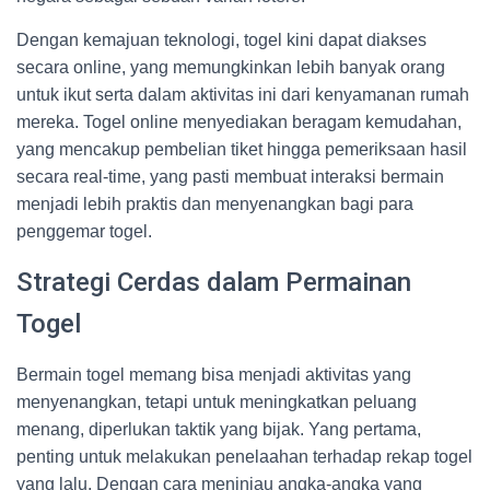
Dengan kemajuan teknologi, togel kini dapat diakses
secara online, yang memungkinkan lebih banyak orang
untuk ikut serta dalam aktivitas ini dari kenyamanan rumah
mereka. Togel online menyediakan beragam kemudahan,
yang mencakup pembelian tiket hingga pemeriksaan hasil
secara real-time, yang pasti membuat interaksi bermain
menjadi lebih praktis dan menyenangkan bagi para
penggemar togel.
Strategi Cerdas dalam Permainan
Togel
Bermain togel memang bisa menjadi aktivitas yang
menyenangkan, tetapi untuk meningkatkan peluang
menang, diperlukan taktik yang bijak. Yang pertama,
penting untuk melakukan penelaahan terhadap rekap togel
yang lalu. Dengan cara meninjau angka-angka yang