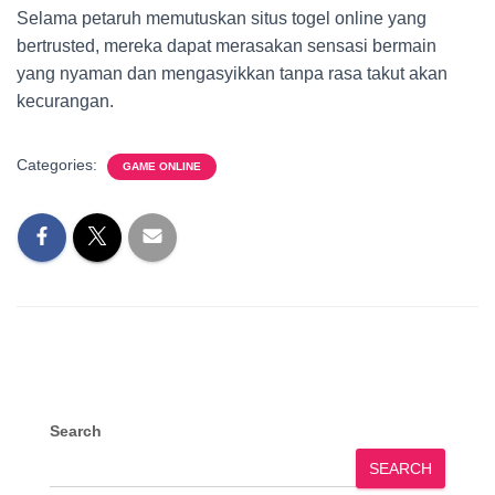
Selama petaruh memutuskan situs togel online yang
bertrusted, mereka dapat merasakan sensasi bermain
yang nyaman dan mengasyikkan tanpa rasa takut akan
kecurangan.
Categories:
GAME ONLINE
Search
SEARCH