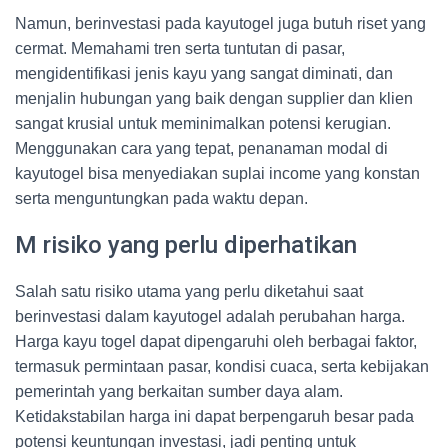
Namun, berinvestasi pada kayutogel juga butuh riset yang
cermat. Memahami tren serta tuntutan di pasar,
mengidentifikasi jenis kayu yang sangat diminati, dan
menjalin hubungan yang baik dengan supplier dan klien
sangat krusial untuk meminimalkan potensi kerugian.
Menggunakan cara yang tepat, penanaman modal di
kayutogel bisa menyediakan suplai income yang konstan
serta menguntungkan pada waktu depan.
M risiko yang perlu diperhatikan
Salah satu risiko utama yang perlu diketahui saat
berinvestasi dalam kayutogel adalah perubahan harga.
Harga kayu togel dapat dipengaruhi oleh berbagai faktor,
termasuk permintaan pasar, kondisi cuaca, serta kebijakan
pemerintah yang berkaitan sumber daya alam.
Ketidakstabilan harga ini dapat berpengaruh besar pada
potensi keuntungan investasi, jadi penting untuk