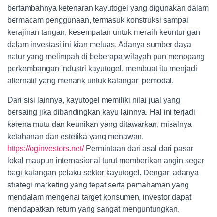
bertambahnya ketenaran kayutogel yang digunakan dalam
bermacam penggunaan, termasuk konstruksi sampai
kerajinan tangan, kesempatan untuk meraih keuntungan
dalam investasi ini kian meluas. Adanya sumber daya
natur yang melimpah di beberapa wilayah pun menopang
perkembangan industri kayutogel, membuat itu menjadi
alternatif yang menarik untuk kalangan pemodal.
Dari sisi lainnya, kayutogel memiliki nilai jual yang
bersaing jika dibandingkan kayu lainnya. Hal ini terjadi
karena mutu dan keunikan yang ditawarkan, misalnya
ketahanan dan estetika yang menawan.
https://oginvestors.net/
Permintaan dari asal dari pasar
lokal maupun internasional turut memberikan angin segar
bagi kalangan pelaku sektor kayutogel. Dengan adanya
strategi marketing yang tepat serta pemahaman yang
mendalam mengenai target konsumen, investor dapat
mendapatkan return yang sangat menguntungkan.