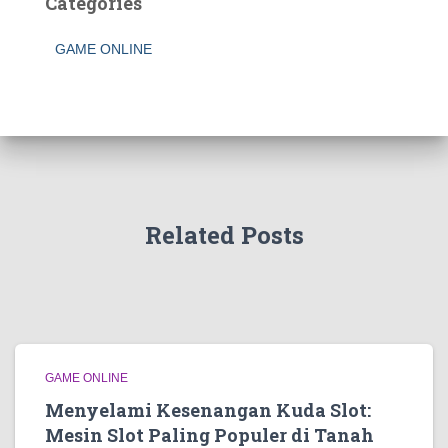
Categories
GAME ONLINE
Related Posts
GAME ONLINE
Menyelami Kesenangan Kuda Slot:
Mesin Slot Paling Populer di Tanah