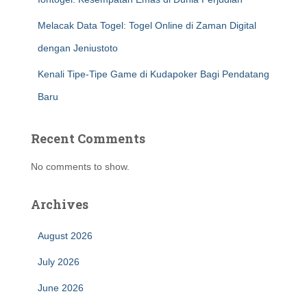
Melacak Data Togel: Togel Online di Zaman Digital
dengan Jeniustoto
Kenali Tipe-Tipe Game di Kudapoker Bagi Pendatang
Baru
Recent Comments
No comments to show.
Archives
August 2026
July 2026
June 2026