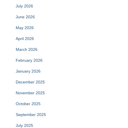
July 2026
June 2026
May 2026
April 2026
March 2026
February 2026
January 2026
December 2025
November 2025
October 2025
September 2025
July 2025