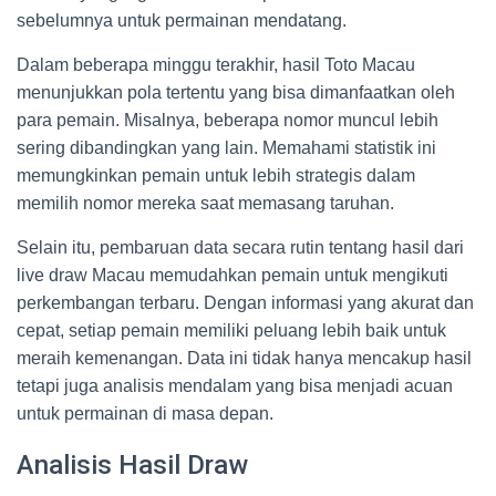
sebelumnya untuk permainan mendatang.
Dalam beberapa minggu terakhir, hasil Toto Macau
menunjukkan pola tertentu yang bisa dimanfaatkan oleh
para pemain. Misalnya, beberapa nomor muncul lebih
sering dibandingkan yang lain. Memahami statistik ini
memungkinkan pemain untuk lebih strategis dalam
memilih nomor mereka saat memasang taruhan.
Selain itu, pembaruan data secara rutin tentang hasil dari
live draw Macau memudahkan pemain untuk mengikuti
perkembangan terbaru. Dengan informasi yang akurat dan
cepat, setiap pemain memiliki peluang lebih baik untuk
meraih kemenangan. Data ini tidak hanya mencakup hasil
tetapi juga analisis mendalam yang bisa menjadi acuan
untuk permainan di masa depan.
Analisis Hasil Draw