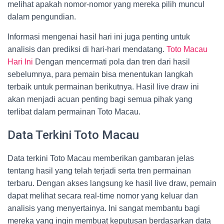
melihat apakah nomor-nomor yang mereka pilih muncul
dalam pengundian.
Informasi mengenai hasil hari ini juga penting untuk
analisis dan prediksi di hari-hari mendatang.
Toto Macau
Hari Ini
Dengan mencermati pola dan tren dari hasil
sebelumnya, para pemain bisa menentukan langkah
terbaik untuk permainan berikutnya. Hasil live draw ini
akan menjadi acuan penting bagi semua pihak yang
terlibat dalam permainan Toto Macau.
Data Terkini Toto Macau
Data terkini Toto Macau memberikan gambaran jelas
tentang hasil yang telah terjadi serta tren permainan
terbaru. Dengan akses langsung ke hasil live draw, pemain
dapat melihat secara real-time nomor yang keluar dan
analisis yang menyertainya. Ini sangat membantu bagi
mereka yang ingin membuat keputusan berdasarkan data