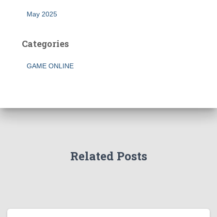
May 2025
Categories
GAME ONLINE
Related Posts