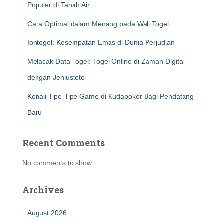
Populer di Tanah Air
Cara Optimal dalam Menang pada Wali Togel
Iontogel: Kesempatan Emas di Dunia Perjudian
Melacak Data Togel: Togel Online di Zaman Digital
dengan Jeniustoto
Kenali Tipe-Tipe Game di Kudapoker Bagi Pendatang
Baru
Recent Comments
No comments to show.
Archives
August 2026