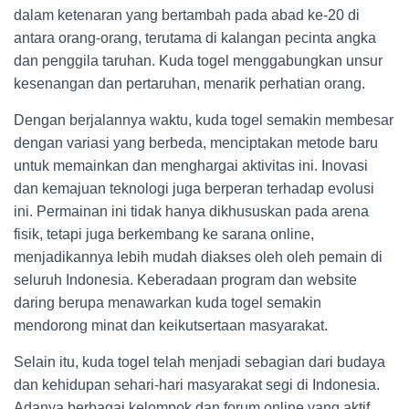
dalam ketenaran yang bertambah pada abad ke-20 di
antara orang-orang, terutama di kalangan pecinta angka
dan penggila taruhan. Kuda togel menggabungkan unsur
kesenangan dan pertaruhan, menarik perhatian orang.
Dengan berjalannya waktu, kuda togel semakin membesar
dengan variasi yang berbeda, menciptakan metode baru
untuk memainkan dan menghargai aktivitas ini. Inovasi
dan kemajuan teknologi juga berperan terhadap evolusi
ini. Permainan ini tidak hanya dikhususkan pada arena
fisik, tetapi juga berkembang ke sarana online,
menjadikannya lebih mudah diakses oleh oleh pemain di
seluruh Indonesia. Keberadaan program dan website
daring berupa menawarkan kuda togel semakin
mendorong minat dan keikutsertaan masyarakat.
Selain itu, kuda togel telah menjadi sebagian dari budaya
dan kehidupan sehari-hari masyarakat segi di Indonesia.
Adanya berbagai kelompok dan forum online yang aktif