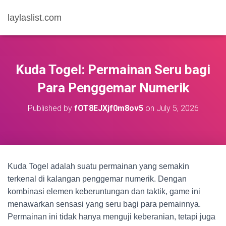
laylaslist.com
Kuda Togel: Permainan Seru bagi
Para Penggemar Numerik
Published by
fOT8EJXjf0m8ov5
on
July 5, 2026
Kuda Togel adalah suatu permainan yang semakin
terkenal di kalangan penggemar numerik. Dengan
kombinasi elemen keberuntungan dan taktik, game ini
menawarkan sensasi yang seru bagi para pemainnya.
Permainan ini tidak hanya menguji keberanian, tetapi juga