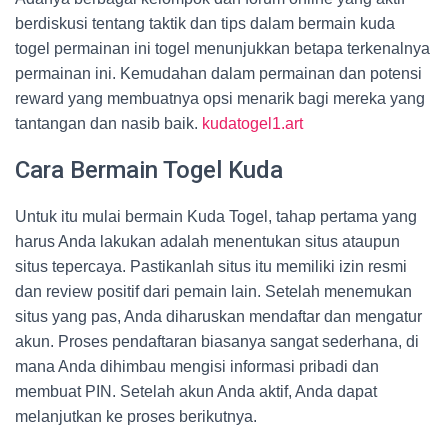
berdiskusi tentang taktik dan tips dalam bermain kuda
togel permainan ini togel menunjukkan betapa terkenalnya
permainan ini. Kemudahan dalam permainan dan potensi
reward yang membuatnya opsi menarik bagi mereka yang
tantangan dan nasib baik.
kudatogel1.art
Cara Bermain Togel Kuda
Untuk itu mulai bermain Kuda Togel, tahap pertama yang
harus Anda lakukan adalah menentukan situs ataupun
situs tepercaya. Pastikanlah situs itu memiliki izin resmi
dan review positif dari pemain lain. Setelah menemukan
situs yang pas, Anda diharuskan mendaftar dan mengatur
akun. Proses pendaftaran biasanya sangat sederhana, di
mana Anda dihimbau mengisi informasi pribadi dan
membuat PIN. Setelah akun Anda aktif, Anda dapat
melanjutkan ke proses berikutnya.