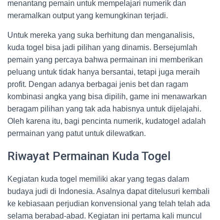
menantang pemain untuk mempelajari numerik dan
meramalkan output yang kemungkinan terjadi.
Untuk mereka yang suka berhitung dan menganalisis,
kuda togel bisa jadi pilihan yang dinamis. Bersejumlah
pemain yang percaya bahwa permainan ini memberikan
peluang untuk tidak hanya bersantai, tetapi juga meraih
profit. Dengan adanya berbagai jenis bet dan ragam
kombinasi angka yang bisa dipilih, game ini menawarkan
beragam pilihan yang tak ada habisnya untuk dijelajahi.
Oleh karena itu, bagi pencinta numerik, kudatogel adalah
permainan yang patut untuk dilewatkan.
Riwayat Permainan Kuda Togel
Kegiatan kuda togel memiliki akar yang tegas dalam
budaya judi di Indonesia. Asalnya dapat ditelusuri kembali
ke kebiasaan perjudian konvensional yang telah telah ada
selama berabad-abad. Kegiatan ini pertama kali muncul