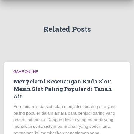
Related Posts
GAME ONLINE
Menyelami Kesenangan Kuda Slot:
Mesin Slot Paling Populer di Tanah
Air
Permainan kuda slot telah menjadi sebuah game yang
paling populer dalam antara para penjudi daring yang
ada di Indonesia. Dengan desain yang menarik yang
menawan serta sistem permainan yang sederhana,
permainan ini memberikan pengalaman yang