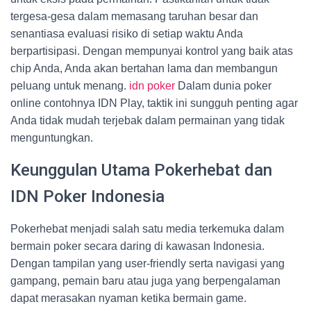
tergesa-gesa dalam memasang taruhan besar dan
senantiasa evaluasi risiko di setiap waktu Anda
berpartisipasi. Dengan mempunyai kontrol yang baik atas
chip Anda, Anda akan bertahan lama dan membangun
peluang untuk menang.
idn poker
Dalam dunia poker
online contohnya IDN Play, taktik ini sungguh penting agar
Anda tidak mudah terjebak dalam permainan yang tidak
menguntungkan.
Keunggulan Utama Pokerhebat dan
IDN Poker Indonesia
Pokerhebat menjadi salah satu media terkemuka dalam
bermain poker secara daring di kawasan Indonesia.
Dengan tampilan yang user-friendly serta navigasi yang
gampang, pemain baru atau juga yang berpengalaman
dapat merasakan nyaman ketika bermain game.