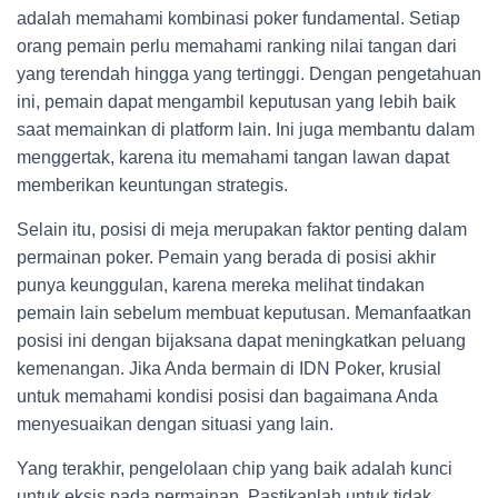
adalah memahami kombinasi poker fundamental. Setiap
orang pemain perlu memahami ranking nilai tangan dari
yang terendah hingga yang tertinggi. Dengan pengetahuan
ini, pemain dapat mengambil keputusan yang lebih baik
saat memainkan di platform lain. Ini juga membantu dalam
menggertak, karena itu memahami tangan lawan dapat
memberikan keuntungan strategis.
Selain itu, posisi di meja merupakan faktor penting dalam
permainan poker. Pemain yang berada di posisi akhir
punya keunggulan, karena mereka melihat tindakan
pemain lain sebelum membuat keputusan. Memanfaatkan
posisi ini dengan bijaksana dapat meningkatkan peluang
kemenangan. Jika Anda bermain di IDN Poker, krusial
untuk memahami kondisi posisi dan bagaimana Anda
menyesuaikan dengan situasi yang lain.
Yang terakhir, pengelolaan chip yang baik adalah kunci
untuk eksis pada permainan. Pastikanlah untuk tidak