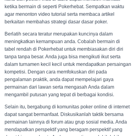
ketika bermain di seperti Pokerhebat. Sempatkan waktu
agar menonton video tutorial serta membaca artikel
berkaitan membahas strategi dasar dasar poker.
Berlatih secara teratur merupakan kuncinya dalam
meningkatkan kemampuan anda. Cobalah bermain di
tabel rendah di Pokerhebat untuk membiasakan diri diri
tanpa tanpa besar. Anda juga bisa mengikuti ikut serta
dalam turnamen kecil kecil untuk mendapatkan persaingan
kompetisi. Dengan cara memfokuskan diri pada
pengalaman praktik, anda dapat mempelajari gaya
permainan dari lawan serta mengasah Anda dalam
mengambil putusan yang tepat di berbagai kondisi.
Selain itu, bergabung di komunitas poker online di internet
dapat sangat bermanfaat. Diskusikanlah taktik bersama
permainan lainnya di forum atau grup sosial media. Anda
mendapatkan perspektif yang beragam perspektif yang