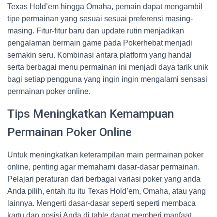
Texas Hold’em hingga Omaha, pemain dapat mengambil
tipe permainan yang sesuai sesuai preferensi masing-
masing. Fitur-fitur baru dan update rutin menjadikan
pengalaman bermain game pada Pokerhebat menjadi
semakin seru. Kombinasi antara platform yang handal
serta berbagai menu permainan ini menjadi daya tarik unik
bagi setiap pengguna yang ingin ingin mengalami sensasi
permainan poker online.
Tips Meningkatkan Kemampuan
Permainan Poker Online
Untuk meningkatkan keterampilan main permainan poker
online, penting agar memahami dasar-dasar permainan.
Pelajari peraturan dari berbagai variasi poker yang anda
Anda pilih, entah itu itu Texas Hold’em, Omaha, atau yang
lainnya. Mengerti dasar-dasar seperti seperti membaca
kartu dan posisi Anda di table dapat memberi manfaat