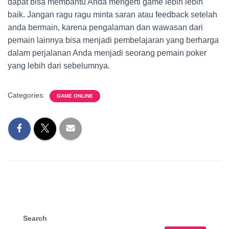
dapat bisa membantu Anda mengerti game lebih lebih
baik. Jangan ragu ragu minta saran atau feedback setelah
anda bermain, karena pengalaman dan wawasan dari
pemain lainnya bisa menjadi pembelajaran yang berharga
dalam perjalanan Anda menjadi seorang pemain poker
yang lebih dari sebelumnya.
Categories:
GAME ONLINE
Search