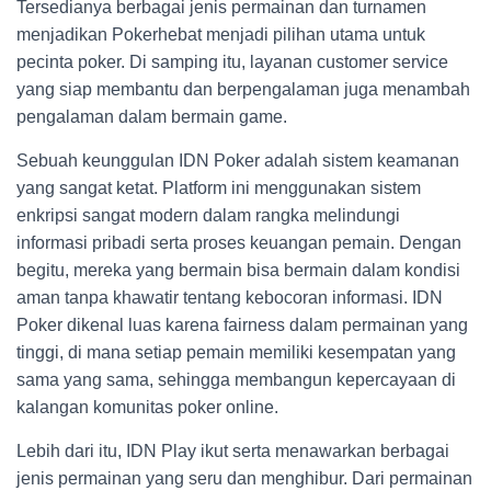
Tersedianya berbagai jenis permainan dan turnamen
menjadikan Pokerhebat menjadi pilihan utama untuk
pecinta poker. Di samping itu, layanan customer service
yang siap membantu dan berpengalaman juga menambah
pengalaman dalam bermain game.
Sebuah keunggulan IDN Poker adalah sistem keamanan
yang sangat ketat. Platform ini menggunakan sistem
enkripsi sangat modern dalam rangka melindungi
informasi pribadi serta proses keuangan pemain. Dengan
begitu, mereka yang bermain bisa bermain dalam kondisi
aman tanpa khawatir tentang kebocoran informasi. IDN
Poker dikenal luas karena fairness dalam permainan yang
tinggi, di mana setiap pemain memiliki kesempatan yang
sama yang sama, sehingga membangun kepercayaan di
kalangan komunitas poker online.
Lebih dari itu, IDN Play ikut serta menawarkan berbagai
jenis permainan yang seru dan menghibur. Dari permainan