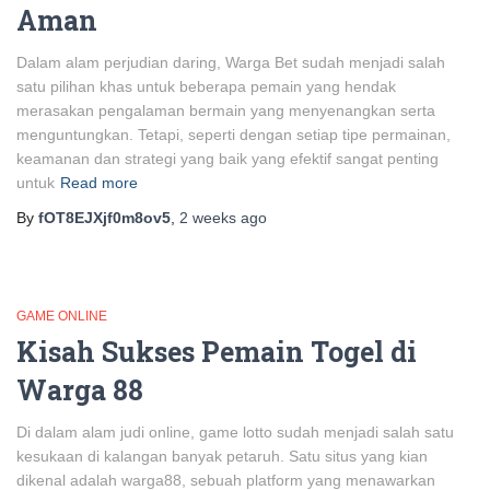
Aman
Dalam alam perjudian daring, Warga Bet sudah menjadi salah
satu pilihan khas untuk beberapa pemain yang hendak
merasakan pengalaman bermain yang menyenangkan serta
menguntungkan. Tetapi, seperti dengan setiap tipe permainan,
keamanan dan strategi yang baik yang efektif sangat penting
untuk
Read more
By
fOT8EJXjf0m8ov5
,
2 weeks
ago
GAME ONLINE
Kisah Sukses Pemain Togel di
Warga 88
Di dalam alam judi online, game lotto sudah menjadi salah satu
kesukaan di kalangan banyak petaruh. Satu situs yang kian
dikenal adalah warga88, sebuah platform yang menawarkan