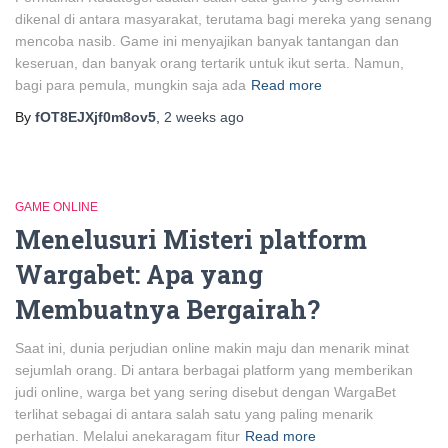
dikenal di antara masyarakat, terutama bagi mereka yang senang
mencoba nasib. Game ini menyajikan banyak tantangan dan
keseruan, dan banyak orang tertarik untuk ikut serta. Namun,
bagi para pemula, mungkin saja ada
Read more
By
fOT8EJXjf0m8ov5
,
2 weeks
ago
GAME ONLINE
Menelusuri Misteri platform
Wargabet: Apa yang
Membuatnya Bergairah?
Saat ini, dunia perjudian online makin maju dan menarik minat
sejumlah orang. Di antara berbagai platform yang memberikan
judi online, warga bet yang sering disebut dengan WargaBet
terlihat sebagai di antara salah satu yang paling menarik
perhatian. Melalui anekaragam fitur
Read more