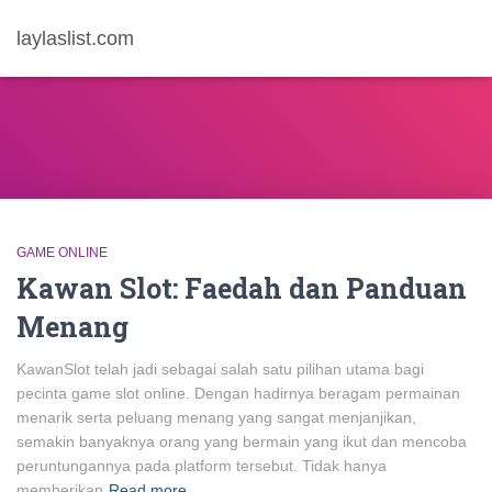
laylaslist.com
GAME ONLINE
Kawan Slot: Faedah dan Panduan
Menang
KawanSlot telah jadi sebagai salah satu pilihan utama bagi
pecinta game slot online. Dengan hadirnya beragam permainan
menarik serta peluang menang yang sangat menjanjikan,
semakin banyaknya orang yang bermain yang ikut dan mencoba
peruntungannya pada platform tersebut. Tidak hanya
memberikan
Read more