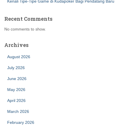
Kenali Tipe-Tipe Game di Kudapoker Bagi Pendatang Baru
Recent Comments
No comments to show.
Archives
August 2026
July 2026
June 2026
May 2026
April 2026
March 2026
February 2026