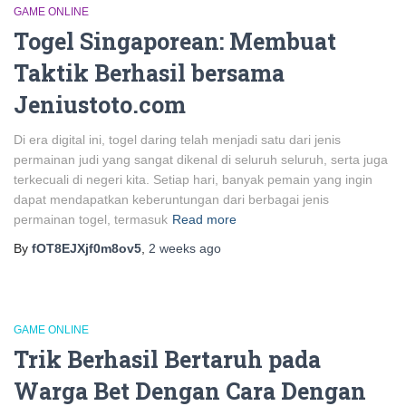
GAME ONLINE
Togel Singaporean: Membuat
Taktik Berhasil bersama
Jeniustoto.com
Di era digital ini, togel daring telah menjadi satu dari jenis
permainan judi yang sangat dikenal di seluruh seluruh, serta juga
terkecuali di negeri kita. Setiap hari, banyak pemain yang ingin
dapat mendapatkan keberuntungan dari berbagai jenis
permainan togel, termasuk
Read more
By
fOT8EJXjf0m8ov5
,
2 weeks
ago
GAME ONLINE
Trik Berhasil Bertaruh pada
Warga Bet Dengan Cara Dengan