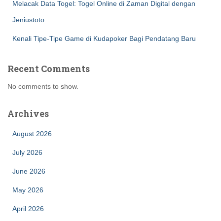
Melacak Data Togel: Togel Online di Zaman Digital dengan
Jeniustoto
Kenali Tipe-Tipe Game di Kudapoker Bagi Pendatang Baru
Recent Comments
No comments to show.
Archives
August 2026
July 2026
June 2026
May 2026
April 2026